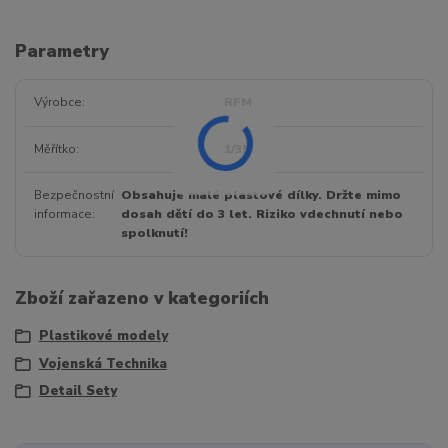
Parametry
Výrobce
RFM
Měřítko
1/35
Bezpečnostní
Obsahuje malé plastové dílky. Držte mimo
informace
dosah dětí do 3 let. Riziko vdechnutí nebo
spolknutí!
Zboží zařazeno v kategoriích
Plastikové modely
Vojenská Technika
Detail Sety