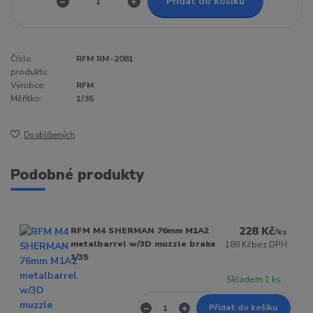
Přidat do košíku
Číslo
RFM RM-2081
produktu:
Výrobce:
RFM
Měřítko:
1/35
Do oblíbených
Podobné produkty
228 Kč
RFM M4 SHERMAN 76mm M1A2
/
ks
metalbarrel w/3D muzzle brake
188 Kč
bez DPH
1/35
Skladem 1 ks
Přidat do košíku