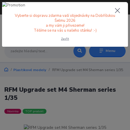
+420 773 998 582
CZK
(Po-Pá, 8-18 hod.)
Vyberte si dopravu zdarma vaší objednávky na Dobříšskou
Šelmu 2026
a my vám ji přivezeme!
0
0 Kč
Těšíme se na vás u našeho stánku! :-)
Zavřít
Menu
Plastikové modely
RFM Upgrade set M4 Sherman series 1/35
RFM Upgrade set M4 Sherman series
1/35
Novinka
TOP produkt