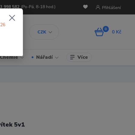
3 998 582
(Po-Pá, 8-18 hod.)
Přihlášení
026
0
0 Kč
CZK
Více
Chemie
Nářadí
ítek 5v1