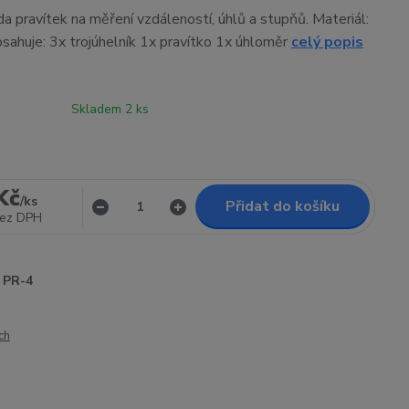
a pravítek na měření vzdáleností, úhlů a stupňů. Materiál:
sahuje: 3x trojúhelník 1x pravítko 1x úhloměr
celý popis
Skladem 2 ks
Kč
/
ks
Přidat do košíku
ez DPH
PR-4
ch