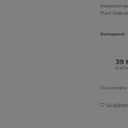
Kompletní sad
Plast Sada ob
Dostupnost
39 
32 Kč
b
Číslo produktu:
Do oblíbený