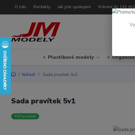
O nás
Kontakty
Jak jste spokojeni
Vrácení do 14ti dn
Vy
Plastikové modely
Organizé
Nářadí
Sada pravítek 5v1
Sada pravítek 5v1
TOP produkt