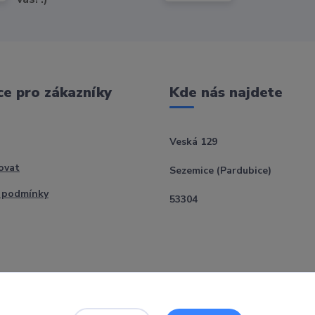
e pro zákazníky
Kde nás najdete
Veská 129
ovat
Sezemice (Pardubice)
 podmínky
53304