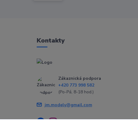
Kontakty
Zákaznická podpora
+420 773 998 582
(Po-Pá, 8-18 hod.)
jm.modely@gmail.com