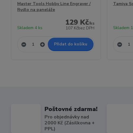
Master Tools Hobby Line Engraver /
Tamiya Sc
Rydlo na paneláže
129 Kč
/
ks
Skladem 4 ks
Skladem 1
107 Kč
bez DPH
Přidat do košíku
Poštovné zdarma!
Pro objednávky nad
2000 Kč (Zásilkovna +
PPL)