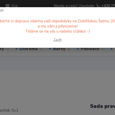
ů
Nevíte si rady? Zavolejte.
+420 77
Více
berte si dopravu zdarma vaší objednávky na Dobříšskou Šelmu 2
a my vám ji přivezeme!
Hledat
Těšíme se na vás u našeho stánku! :-)
Zavřít
ry
Diorama
Barvy
Patinace
Sada prav