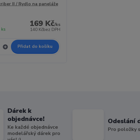
riber II / Rydlo na paneláže
169 Kč
/
ks
 ks
140 Kč
bez DPH
Přidat do košíku
Dárek k
objednávce!
Odeslání 
Ke každé objednávce
Pro položky
modelářský dárek pro
vás! :)