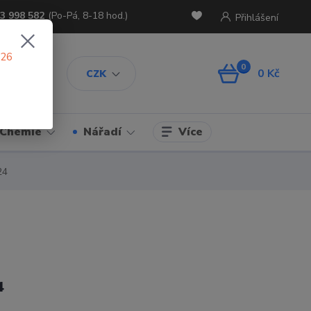
3 998 582
(Po-Pá, 8-18 hod.)
Přihlášení
026
0
0 Kč
CZK
Více
Chemie
Nářadí
24
4