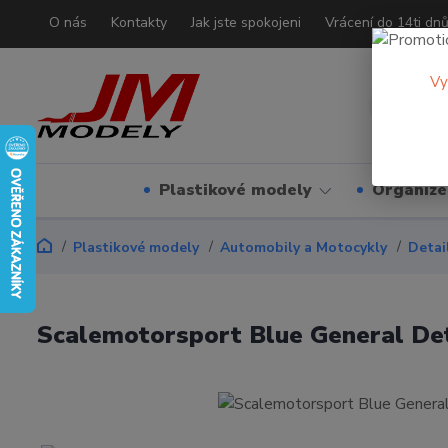
O nás
Kontakty
Jak jste spokojeni
Vrácení do 14ti dn
Vy
Plastikové modely
Organizé
Plastikové modely
Automobily a Motocykly
Detai
Scalemotorsport Blue General Deta