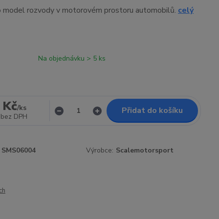
ro model rozvody v motorovém prostoru automobilů.
celý
Na objednávku > 5 ks
 Kč
/
ks
Přidat do košíku
bez DPH
SMS06004
Výrobce:
Scalemotorsport
ch