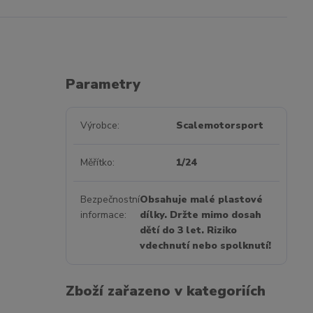
Parametry
Výrobce
Scalemotorsport
Měřítko
1/24
Bezpečnostní
Obsahuje malé plastové
informace
dílky. Držte mimo dosah
dětí do 3 let. Riziko
vdechnutí nebo spolknutí!
Zboží zařazeno v kategoriích