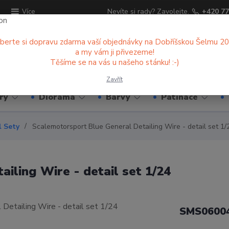
ů
Nevíte si rady? Zavolejte.
+420 77
Více
berte si dopravu zdarma vaší objednávky na Dobříšskou Šelmu 2
a my vám ji přivezeme!
Hledat
Těšíme se na vás u našeho stánku! :-)
Zavřít
ry
Diorama
Barvy
Patinace
l Sety
Scalemotorsport Blue General Detailing Wire - detail set 1/
iling Wire - detail set 1/24
SMS0600