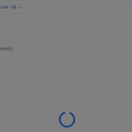
táře
0
mobilů.