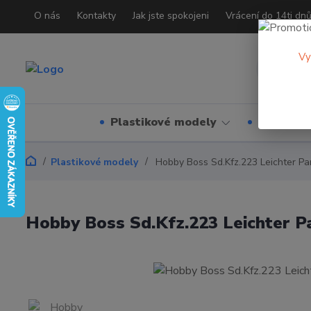
O nás
Kontakty
Jak jste spokojeni
Vrácení do 14ti dn
Vy
Plastikové modely
Organizé
Plastikové modely
Hobby Boss Sd.Kfz.223 Leichter P
Hobby Boss Sd.Kfz.223 Leichter 