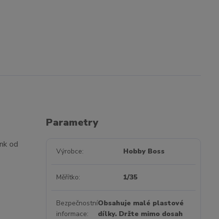
Parametry
nk od
Výrobce
Hobby Boss
Měřítko
1/35
Bezpečnostní
Obsahuje malé plastové
informace
dílky. Držte mimo dosah