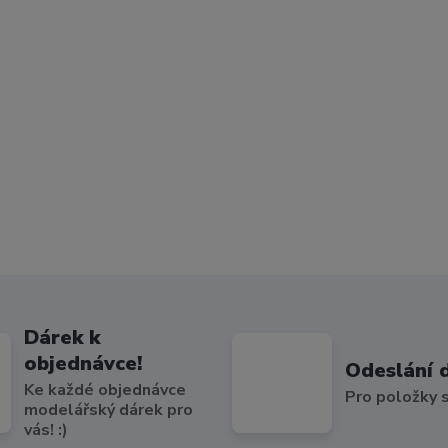
Dárek k
objednávce!
Odeslání 
Ke každé objednávce
Pro položky
modelářský dárek pro
vás! :)