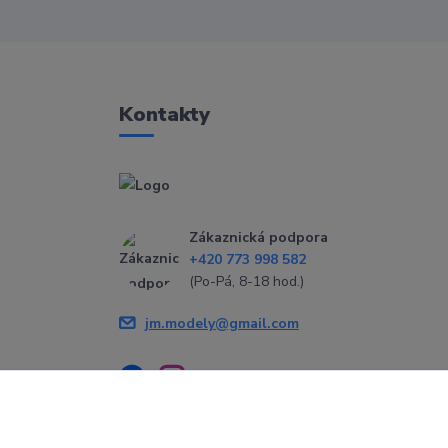
Kontakty
Zákaznická podpora
+420 773 998 582
(Po-Pá, 8-18 hod.)
jm.modely@gmail.com