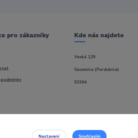
e pro zákazníky
Kde nás najdete
Veská 129
ovat
Sezemice (Pardubice)
 podmínky
53304
Souhlasím
Nastavení