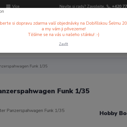
ů
Nevíte si rady? Zavolejte.
+420 77
Více
berte si dopravu zdarma vaší objednávky na Dobříšskou Šelmu 2
Hledat
a my vám ji přivezeme!
Těšíme se na vás u našeho stánku! :-)
Zavřít
ry
Diorama
Barvy
Patinace
anzerspahwagen Funk 1/35
Panzerspahwagen Funk 1/35
Hobby Bo