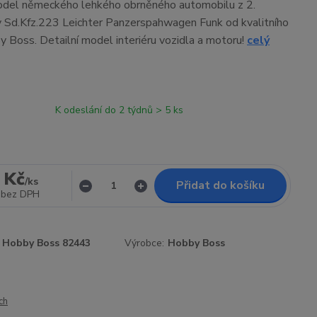
odel německého lehkého obrněného automobilu z 2.
 Sd.Kfz.223 Leichter Panzerspahwagen Funk od kvalitního
 Boss. Detailní model interiéru vozidla a motoru!
celý
K odeslání do 2 týdnů > 5 ks
 Kč
/
ks
Přidat do košíku
bez DPH
Hobby Boss 82443
Výrobce:
Hobby Boss
ch