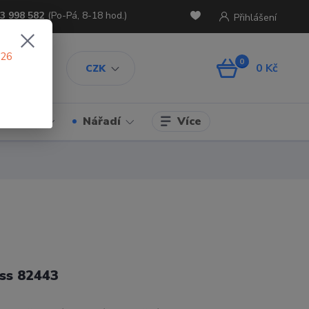
3 998 582
(Po-Pá, 8-18 hod.)
Přihlášení
026
0
0 Kč
CZK
Více
Chemie
Nářadí
ss 82443