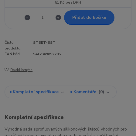
81 Kč
bez DPH
Přidat do košíku
Číslo
STSET-SST
produktu:
EAN kód:
5412369652205
Do oblíbených
Kompletní specifikace
Komentáře
0
Kompletní specifikace
Výhodná sada sprofilovaných silikonových štětců vhodných pro
nanášení barev, pigmentu nebo pro tvarování a začišťování