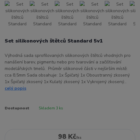
Set silikonových štětců Standard 5v1
Výhodná sada sprofilovaných silikonových štětců vhodných pro
nanášení barev, pigmentu nebo pro tvarování a začišťování
modelářských tmelů. Průměr silikonové části v nejširším místě:
cca 8,5mm Sada obsahuje: 1x Špičatý 1x Oboustranný zkosený
1x Špičatý zkosený 1x Kulatý zkosený 1x Vykrojený zkosený...
celý popis
Dostupnost
Skladem 3 ks
98 Kč
/
ks