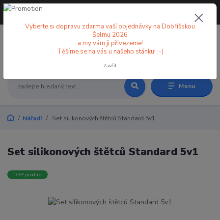
+420 773 998 582
CZK
(Po-Pá, 8-18 hod.)
Vyberte si dopravu zdarma vaší objednávky na Dobříšskou
Šelmu 2026
a my vám ji přivezeme!
0
0 Kč
Těšíme se na vás u našeho stánku! :-)
Zavřít
Menu
Nářadí
Set silikonových štětců Standard 5v1
Set silikonových štětců Standard 5v1
TOP produkt