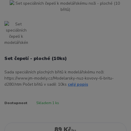
Set čepelí - ploché (10ks)
Sada speciálních plochých břitů k modelářskému noži:
https://www.jm-modely.cz/Modelarsky-nuz-kovovy-6-britu-
d280.htm Počet břitů v sadě: 10ks
celý popis
Dostupnost
Skladem 1 ks
89 Kč
/
ks