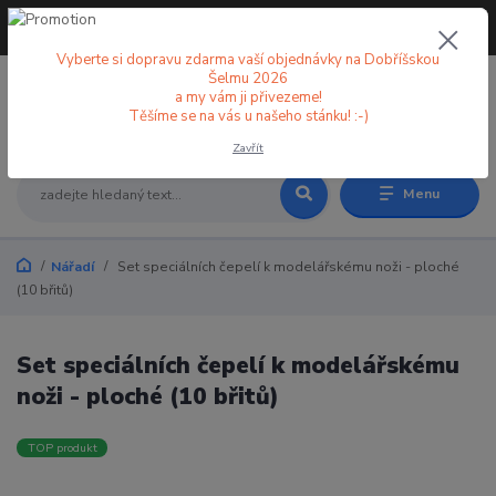
+420 773 998 582
CZK
(Po-Pá, 8-18 hod.)
Vyberte si dopravu zdarma vaší objednávky na Dobříšskou
Šelmu 2026
a my vám ji přivezeme!
0
0 Kč
Těšíme se na vás u našeho stánku! :-)
Zavřít
Menu
Nářadí
Set speciálních čepelí k modelářskému noži - ploché
(10 břitů)
Set speciálních čepelí k modelářskému
noži - ploché (10 břitů)
TOP produkt