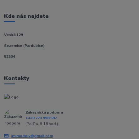
Kde nás najdete
Veská 129
Sezemice (Pardubice)
53304
Kontakty
Zákaznická podpora
+420 773 998 582
(Po-Pá, 8-18 hod.)
jm.modely@gmail.com