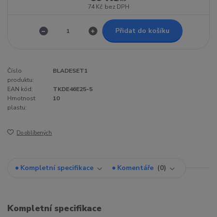
74 Kč
bez DPH
Přidat do košíku
Číslo
BLADESET1
produktu:
EAN kód:
TKDE46E25-5
Hmotnost
10
plastu:
Do oblíbených
Kompletní specifikace
Komentáře
0
Kompletní specifikace