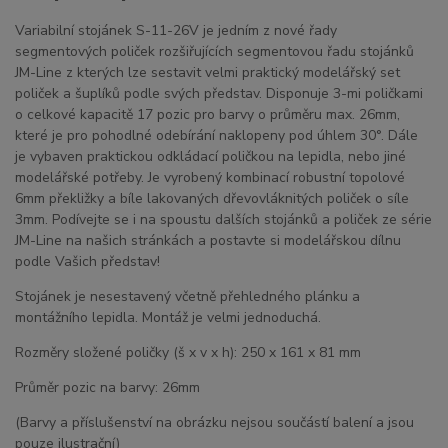
Variabilní stojánek S-11-26V je jedním z nové řady
segmentových poliček rozšiřujících segmentovou řadu stojánků
JM-Line z kterých lze sestavit velmi praktický modelářský set
poliček a šuplíků podle svých představ. Disponuje 3-mi poličkami
o celkové kapacitě 17 pozic pro barvy o průměru max. 26mm,
které je pro pohodlné odebírání naklopeny pod úhlem 30°. Dále
je vybaven praktickou odkládací poličkou na lepidla, nebo jiné
modelářské potřeby. Je vyrobený kombinací robustní topolové
6mm překližky a bíle lakovaných dřevovláknitých poliček o síle
3mm. Podívejte se i na spoustu dalších stojánků a poliček ze série
JM-Line na našich stránkách a postavte si modelářskou dílnu
podle Vašich představ!
Stojánek je nesestavený včetně přehledného plánku a
montážního lepidla. Montáž je velmi jednoduchá.
Rozměry složené poličky (š x v x h): 250 x 161 x 81 mm
Průměr pozic na barvy: 26mm
(Barvy a příslušenství na obrázku nejsou součástí balení a jsou
pouze ilustrační)