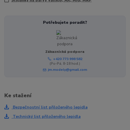
Stojánky na barvy Vallejo, AK, MIG, MRP
Potřebujete poradit?
Zákaznická podpora
+420 773 998 582
(Po-Pá, 8-18 hod.)
jm.modely@gmail.com
Ke stažení
Bezpečnostní list přiloženého lepidla
Technický list přiloženého lepidla