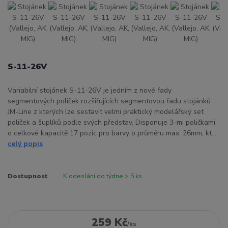
S-11-26V
Variabilní stojánek S-11-26V je jedním z nové řady
segmentových poliček rozšiřujících segmentovou řadu stojánků
JM-Line z kterých lze sestavit velmi praktický modelářský set
poliček a šuplíků podle svých představ. Disponuje 3-mi poličkami
o celkové kapacitě 17 pozic pro barvy o průměru max. 26mm, kt...
celý popis
Dostupnost
K odeslání do týdne > 5 ks
259 Kč
/
ks