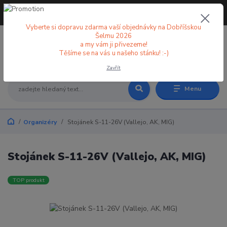
+420 773 998 582
CZK
(Po-Pá, 8-18 hod.)
Vyberte si dopravu zdarma vaší objednávky na Dobříšskou
Šelmu 2026
a my vám ji přivezeme!
0
0 Kč
Těšíme se na vás u našeho stánku! :-)
Zavřít
Menu
Organizéry
Stojánek S-11-26V (Vallejo, AK, MIG)
Stojánek S-11-26V (Vallejo, AK, MIG)
TOP produkt