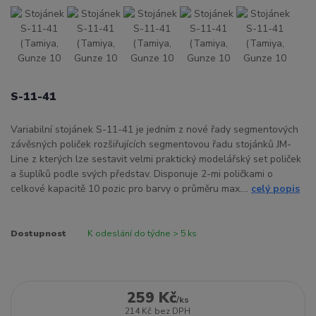
S-11-41
Variabilní stojánek S-11-41 je jedním z nové řady segmentových
závěsných poliček rozšiřujících segmentovou řadu stojánků JM-
Line z kterých lze sestavit velmi praktický modelářský set poliček
a šuplíků podle svých představ. Disponuje 2-mi poličkami o
celkové kapacitě 10 pozic pro barvy o průměru max....
celý popis
Dostupnost
K odeslání do týdne > 5 ks
259 Kč
/
ks
214 Kč
bez DPH