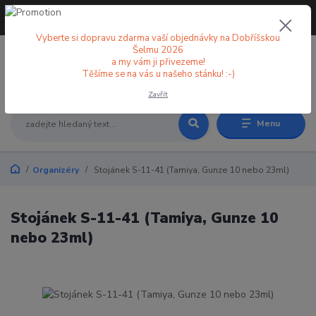
+420 773 998 582
CZK
(Po-Pá, 8-18 hod.)
Vyberte si dopravu zdarma vaší objednávky na Dobříšskou
Šelmu 2026
a my vám ji přivezeme!
0
0 Kč
Těšíme se na vás u našeho stánku! :-)
Zavřít
Menu
Organizéry
Stojánek S-11-41 (Tamiya, Gunze 10 nebo 23ml)
Stojánek S-11-41 (Tamiya, Gunze 10
nebo 23ml)