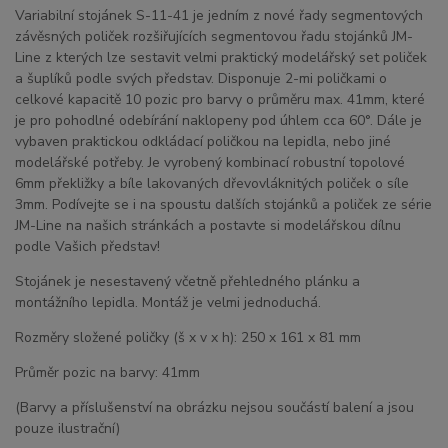
Variabilní stojánek S-11-41 je jedním z nové řady segmentových
závěsných poliček rozšiřujících segmentovou řadu stojánků JM-
Line z kterých lze sestavit velmi praktický modelářský set poliček
a šuplíků podle svých představ. Disponuje 2-mi poličkami o
celkové kapacitě 10 pozic pro barvy o průměru max. 41mm, které
je pro pohodlné odebírání naklopeny pod úhlem cca 60°. Dále je
vybaven praktickou odkládací poličkou na lepidla, nebo jiné
modelářské potřeby. Je vyrobený kombinací robustní topolové
6mm překližky a bíle lakovaných dřevovláknitých poliček o síle
3mm. Podívejte se i na spoustu dalších stojánků a poliček ze série
JM-Line na našich stránkách a postavte si modelářskou dílnu
podle Vašich představ!
Stojánek je nesestavený včetně přehledného plánku a
montážního lepidla. Montáž je velmi jednoduchá.
Rozměry složené poličky (š x v x h): 250 x 161 x 81 mm
Průměr pozic na barvy: 41mm
(Barvy a příslušenství na obrázku nejsou součástí balení a jsou
pouze ilustrační)