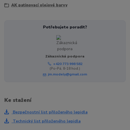
AK patinovací olejové barvy
Potřebujete poradit?
Zákaznická podpora
+420 773 998 582
(Po-Pá, 8-18 hod.)
jm.modely@gmail.com
Ke stažení
Bezpečnostní list přiloženého lepidla
Technický list přiloženého lepidla