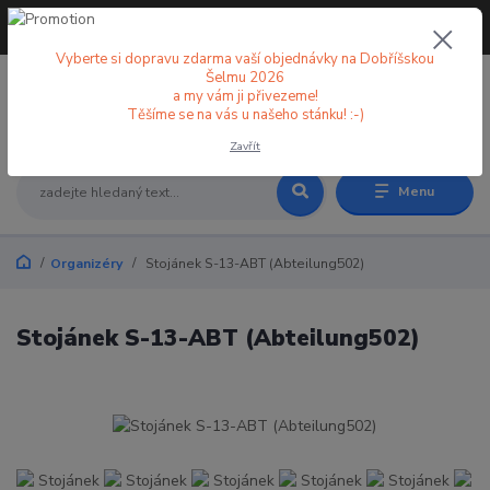
+420 773 998 582
CZK
(Po-Pá, 8-18 hod.)
Vyberte si dopravu zdarma vaší objednávky na Dobříšskou
Šelmu 2026
a my vám ji přivezeme!
0
0 Kč
Těšíme se na vás u našeho stánku! :-)
Zavřít
Menu
Organizéry
Stojánek S-13-ABT (Abteilung502)
Stojánek S-13-ABT (Abteilung502)