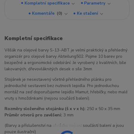
Kompletní specifikace
Parametry
Komentáře
0
Ke stažení
Kompletní specifikace
Věšák na olejové barvy S-13-ABT je velmi praktický a přehledný
organizér pro olejové barvy Abteilung502. Pojme 10 barev pro
bezpečné a ergonomické odebírání. Je vyrobený z kvalitních, bíle
lakovaných, dřevovláknitých desek o síle 3mm.
Stojánek je nesestavený včetně přehledného plánku pro
jednoduché sestavení bez nutnosti lepidla. Pro jednoduchou
montáž na zeď doporučujeme lepidlo Mamut, hřebíčky, nebo malé
vruty s hmoždinkami (nejsou součástí balení).
Rozměry složeného stojánku (š x v x h):
250 x 50 x 35 mm
Průměr otvorů pro zavěšení:
3 mm
(Barvy a příslušenství na obrázku nejsou součástí balení a jsou
pouze ilustrační)