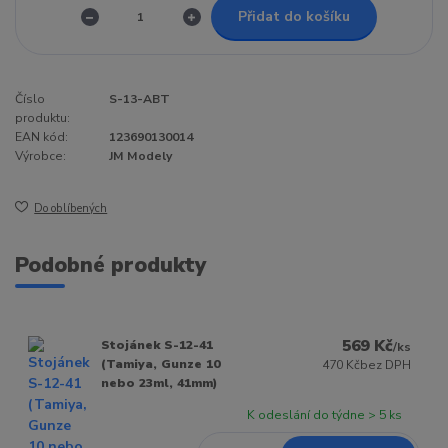
Přidat do košíku
Číslo
S-13-ABT
produktu:
EAN kód:
123690130014
Výrobce:
JM Modely
Do oblíbených
Podobné produkty
569 Kč
Stojánek S-12-41
/
ks
(Tamiya, Gunze 10
470 Kč
bez DPH
nebo 23ml, 41mm)
K odeslání do týdne > 5 ks