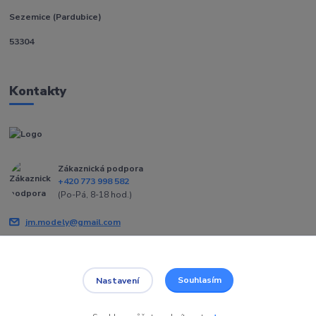
Sezemice (Pardubice)
53304
Kontakty
Zákaznická podpora
+420 773 998 582
(Po-Pá, 8-18 hod.)
jm.modely@gmail.com
Souhlasím
Nastavení