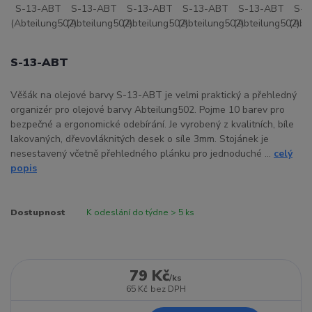
S-13-ABT
Věšák na olejové barvy S-13-ABT je velmi praktický a přehledný
organizér pro olejové barvy Abteilung502. Pojme 10 barev pro
bezpečné a ergonomické odebírání. Je vyrobený z kvalitních, bíle
lakovaných, dřevovláknitých desek o síle 3mm. Stojánek je
nesestavený včetně přehledného plánku pro jednoduché ...
celý
popis
Dostupnost
K odeslání do týdne > 5 ks
79 Kč
/
ks
65 Kč
bez DPH