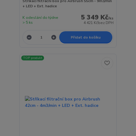
Stříkací filtrační box pro Airbrush 55cm - 9m3/min
+ LED + Ext. hadice
5 349 Kč
K odeslání do týdne
/
ks
> 5 ks
4 421 Kč
bez DPH
Přidat do košíku
TOP produkt