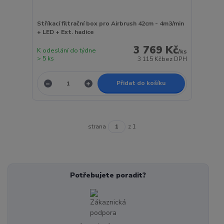
Stříkací filtrační box pro Airbrush 42cm - 4m3/min
+ LED + Ext. hadice
3 769 Kč
K odeslání do týdne
/
ks
> 5 ks
3 115 Kč
bez DPH
Přidat do košíku
strana
z 1
Potřebujete poradit?