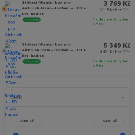
3 769 Kč
Stříkací filtrační box pro
Airbrush 42cm - 4m3/min + LED +
1.
3 115 Kč bez DPH
Ext. hadice
K odeslání do týdne
TOP produkt
> 5 ks
5 349 Kč
Stříkací filtrační box pro
Airbrush 55cm - 9m3/min + LED +
2.
4 421 Kč bez DPH
Ext. hadice
K odeslání do týdne
TOP produkt
> 5 ks
Cena:
Kč
Kč