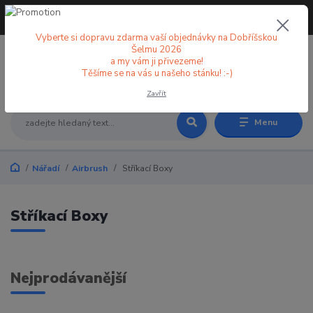
+420 773 998 582
CZK
(Po-Pá, 8-18 hod.)
Vyberte si dopravu zdarma vaší objednávky na Dobříšskou
Šelmu 2026
a my vám ji přivezeme!
0
0 Kč
Těšíme se na vás u našeho stánku! :-)
Zavřít
Menu
Nářadí
Airbrush
Stříkací Boxy
Stříkací Boxy
Nejprodávanější