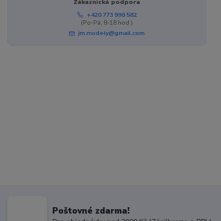
Zákaznická podpora
+420 773 998 582
(Po-Pá, 8-18 hod.)
jm.modely@gmail.com
Poštovné zdarma!