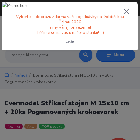
+420 773 998 582
CZK
(Po-Pá, 8-18 hod.)
Vyberte si dopravu zdarma vaší objednávky na Dobříšskou
Šelmu 2026
a my vám ji přivezeme!
0
0 Kč
Těšíme se na vás u našeho stánku! :-)
Zavřít
Menu
Nářadí
Evermodel Stříkací stojan M 15x10 cm + 20ks
Pogumovaných krokosvorek
Evermodel Stříkací stojan M 15x10 cm
+ 20ks Pogumovaných krokosvorek
Novinka
Akce
TOP produkt