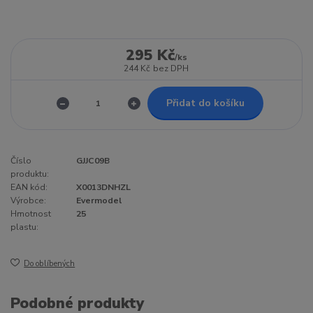
295 Kč
/
ks
244 Kč
bez DPH
Přidat do košíku
Číslo
GJJC09B
produktu:
EAN kód:
X0013DNHZL
Výrobce:
Evermodel
Hmotnost
25
plastu:
Do oblíbených
Podobné produkty