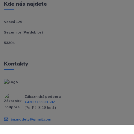
Kde nás najdete
Veská 129
Sezemice (Pardubice)
53304
Kontakty
Zákaznická podpora
+420 773 998 582
(Po-Pá, 8-18 hod.)
jm.modely@gmail.com