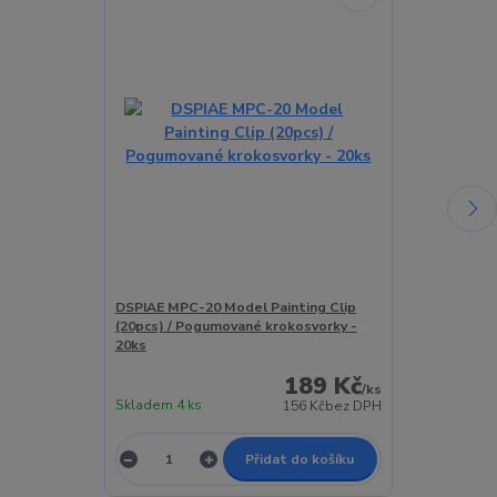
DSPIAE MPC-20 Model Painting Clip
Krokosvorka p
(20pcs) / Pogumované krokosvorky -
(1ks)
20ks
189 Kč
/
ks
Skladem 4 ks
Skladem > 5 k
156 Kč
bez DPH
Přidat do košíku