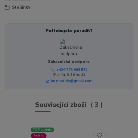
Stojánky
Potřebujete poradit?
Zákaznická podpora
+420 773 998 582
(Po-Pá, 8-18 hod.)
jm.modely@gmail.com
Související zboží
3
TOP produkt
TOP produkt
Novinka