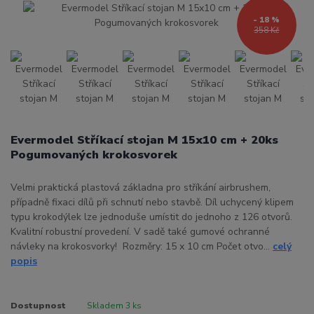
- 18 %
358 Kč
Evermodel Stříkací stojan M 15x10 cm + 20ks
Pogumovaných krokosvorek
Velmi praktická plastová základna pro stříkání airbrushem,
případně fixaci dílů při schnutí nebo stavbě. Díl uchycený klipem
typu krokodýlek lze jednoduše umístit do jednoho z 126 otvorů.
Kvalitní robustní provedení. V sadě také gumové ochranné
návleky na krokosvorky! Rozměry: 15 x 10 cm Počet otvo...
celý
popis
Dostupnost
Skladem 3 ks