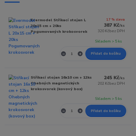
17 % sleva
Evermodel Stříkací stojan L
387 Kč
/
ks
20x15 cm + 20ks
320 Kč
bez DPH
Pogumovaných krokosvorek
Skladem > 5 ks
Přidat do košíku
245 Kč
Stříkací stojan 16x10 cm + 12ks
/
ks
Ohebných magnetických
202 Kč
bez DPH
krokosvorek (kovový box)
Skladem > 5 ks
Přidat do košíku