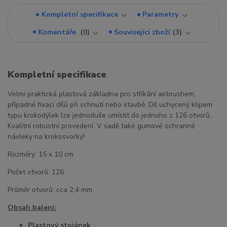
Kompletní specifikace
Parametry
Komentáře
0
Související zboží
3
Kompletní specifikace
Velmi praktická plastová základna pro stříkání airbrushem,
případně fixaci dílů při schnutí nebo stavbě. Díl uchycený klipem
typu krokodýlek lze jednoduše umístit do jednoho z 126 otvorů.
Kvalitní robustní provedení. V sadě také gumové ochranné
návleky na krokosvorky!
Rozměry: 15 x 10 cm
Počet otvorů: 126
Průměr otvorů: cca 2,4 mm
Obsah balení:
Plastový stojánek