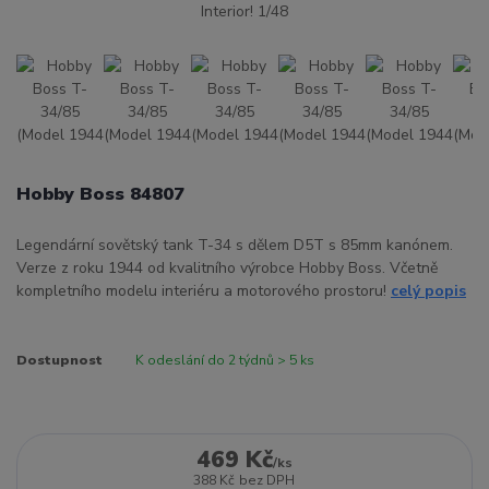
Hobby Boss 84807
Legendární sovětský tank T-34 s dělem D5T s 85mm kanónem.
Verze z roku 1944 od kvalitního výrobce Hobby Boss. Včetně
kompletního modelu interiéru a motorového prostoru!
celý popis
Dostupnost
K odeslání do 2 týdnů > 5 ks
469 Kč
/
ks
388 Kč
bez DPH