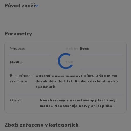
Původ zboží
Parametry
Výrobce
Hobby Boss
Měřítko
1/48
Bezpečnostní
Obsahuje malé plastové dílky. Držte mimo
informace
dosah dětí do 3 let. Riziko vdechnutí nebo
spolknutí!
Obsah
Nenabarvený a nesestavený plastikový
model. Neobsahuje barvy ani lepidlo.
Zboží zařazeno v kategoriích