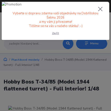
+420 773 998 582
CZK
(Po-Pá, 8-18 hod.)
Vyberte si dopravu zdarma vaší objednávky na Dobříšskou
Šelmu 2026
a my vám ji přivezeme!
0
0 Kč
Těšíme se na vás u našeho stánku! :-)
Zavřít
Menu
Plastikové modely
Hobby Boss T-34/85 (Model 1944 flattened
turret) - Full Interior! 1/48
Hobby Boss T-34/85 (Model 1944
flattened turret) - Full Interior! 1/48