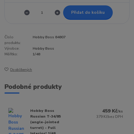
Přidat do košíku
Číslo
Hobby Boss 84807
produktu:
Výrobce:
Hobby Boss
Měřítko:
1/48
Do oblíbených
Podobné produkty
459 Kč
Hobby Boss
/
ks
Russian T-34/85
379 Kč
bez DPH
(angle-jointed
turret) - Full
Interior! 1/48