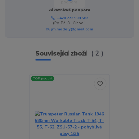
Zákaznická podpora
+420 773 998 582
(Po-Pá, 8-18 hod.)
jm.modely@gmail.com
Související zboží
2
TOP produkt