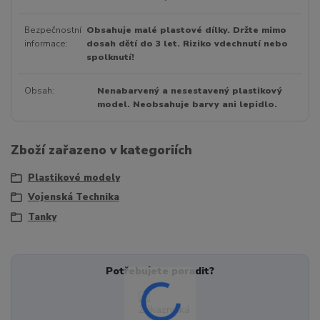
Bezpečnostní
Obsahuje malé plastové dílky. Držte mimo
informace
dosah dětí do 3 let. Riziko vdechnutí nebo
spolknutí!
Obsah
Nenabarvený a nesestavený plastikový
model. Neobsahuje barvy ani lepidlo.
Zboží zařazeno v kategoriích
Plastikové modely
Vojenská Technika
Tanky
Potřebujete poradit?