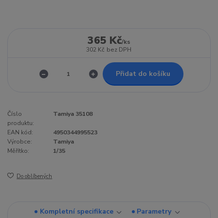
365 Kč
/
ks
302 Kč
bez DPH
Přidat do košíku
Číslo
Tamiya 35108
produktu:
EAN kód:
4950344995523
Výrobce:
Tamiya
Měřítko:
1/35
Do oblíbených
Kompletní specifikace
Parametry