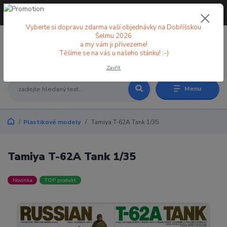
+420 773 998 582
CZK
(Po-Pá, 8-18 hod.)
Vyberte si dopravu zdarma vaší objednávky na Dobříšskou
Šelmu 2026
a my vám ji přivezeme!
0
0 Kč
Těšíme se na vás u našeho stánku! :-)
Zavřít
Menu
Plastikové modely
Tamiya T-62A Tank 1/35
Tamiya T-62A Tank 1/35
Novinka
TOP produkt