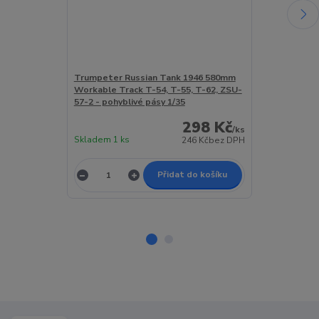
Trumpeter Russian Tank 1946 580mm
RFM Workable
Workable Track T-54, T-55, T-62, ZSU-
Type for T-55 
57-2 - pohyblivé pásy 1/35
pásy 1/35
298 Kč
/
ks
Skladem 1 ks
Skladem 2 ks
246 Kč
bez DPH
Přidat do košíku