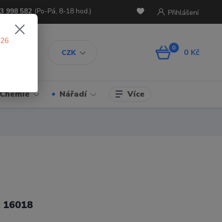
3 998 582
(Po-Pá, 8-18 hod.)
Přihlášení
026
0
0 Kč
CZK
Více
Chemie
Nářadí
 16018