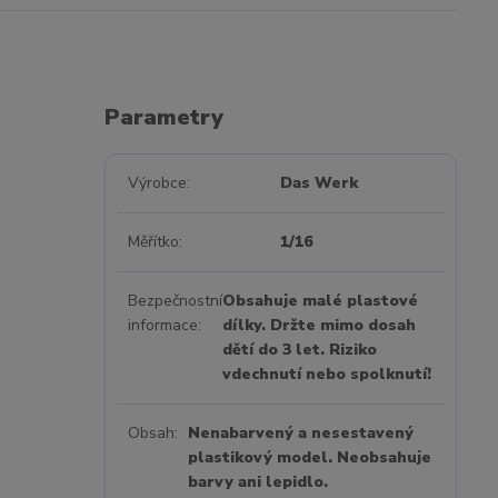
Parametry
Výrobce
Das Werk
Měřítko
1/16
Bezpečnostní
Obsahuje malé plastové
informace
dílky. Držte mimo dosah
dětí do 3 let. Riziko
vdechnutí nebo spolknutí!
Obsah
Nenabarvený a nesestavený
plastikový model. Neobsahuje
barvy ani lepidlo.