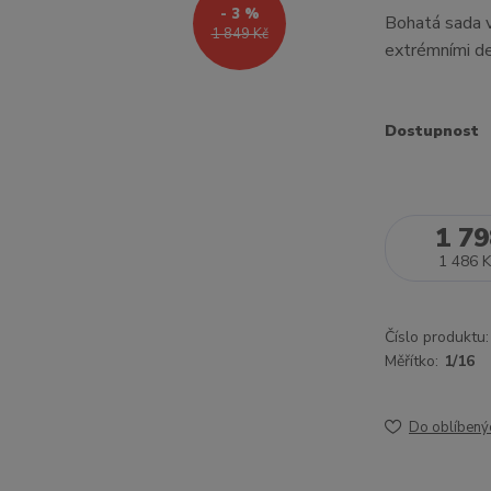
- 3 %
Bohatá sada v
1 849 Kč
extrémními de
Dostupnost
1 79
1 486 K
Číslo produktu:
Měřítko:
1/16
Do oblíbený