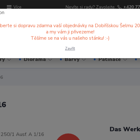
ů
Nevíte si rady? Zavolejte.
+420 77
Více
berte si dopravu zdarma vaší objednávky na Dobříšskou Šelmu 2
a my vám ji přivezeme!
Hledat
Těšíme se na vás u našeho stánku! :-)
Zavřít
ry
Diorama
Barvy
Patinace
16
16
Das Werk