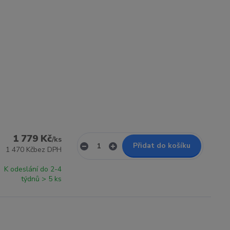
1 779 Kč
/
ks
Přidat do košíku
1 470 Kč
bez DPH
K odeslání do 2-4
týdnů > 5 ks