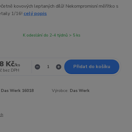
četně kovových leptaných dílů! Nekompromisní měřítko s
taily 1/16!
celý popis
K odeslání do 2-4 týdnů > 5 ks
8 Kč
/
ks
Přidat do košíku
č
bez DPH
Das Werk 16018
Výrobce:
Das Werk
ch