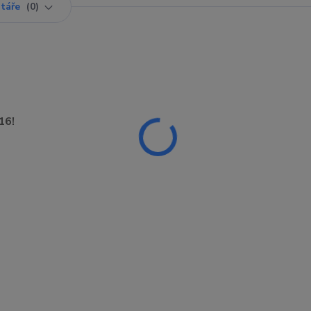
táře
0
16!