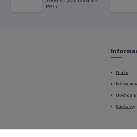
2000 Kč (Zásilkovna +
PPL)
Informac
O nás
Jak nakup
Obchodní
Kontakty