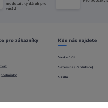
Pro položky
modelářský dárek pro
vás! :)
e pro zákazníky
Kde nás najdete
Veská 129
ovat
Sezemice (Pardubice)
 podmínky
53304