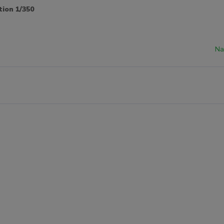
ion 1/350
Na