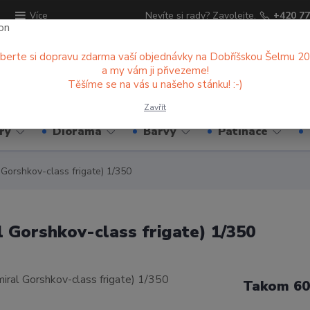
ů
Nevíte si rady? Zavolejte.
+420 77
Více
berte si dopravu zdarma vaší objednávky na Dobříšskou Šelmu 2
a my vám ji přivezeme!
Hledat
Těšíme se na vás u našeho stánku! :-)
Zavřít
ry
Diorama
Barvy
Patinace
Gorshkov-class frigate) 1/350
 Gorshkov-class frigate) 1/350
Takom 60