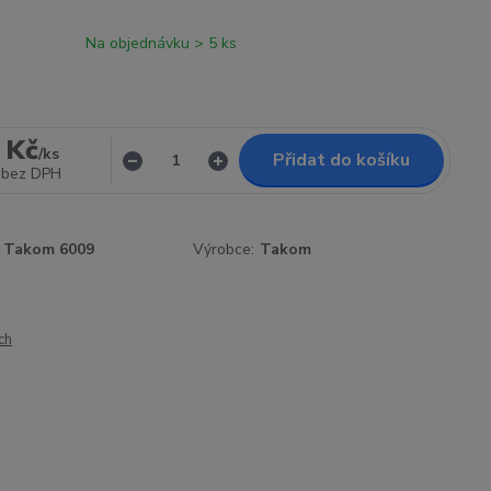
Na objednávku > 5 ks
 Kč
/
ks
Přidat do košíku
bez DPH
Takom 6009
Výrobce:
Takom
ch