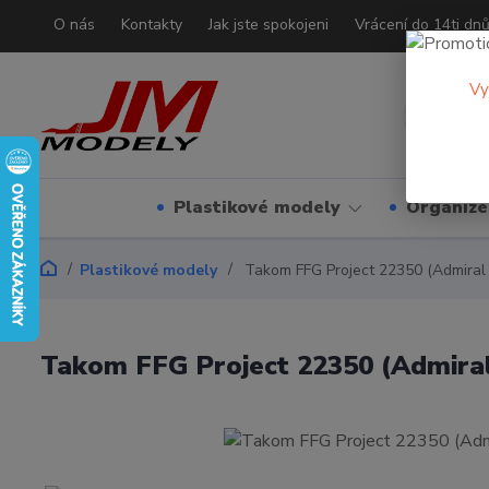
O nás
Kontakty
Jak jste spokojeni
Vrácení do 14ti dn
Vy
Plastikové modely
Organizé
Plastikové modely
Takom FFG Project 22350 (Admiral 
Takom FFG Project 22350 (Admiral