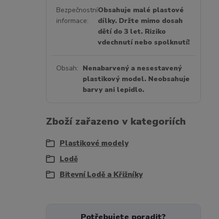
Bezpečnostní
Obsahuje malé plastové
informace
dílky. Držte mimo dosah
dětí do 3 let. Riziko
vdechnutí nebo spolknutí!
Obsah
Nenabarvený a nesestavený
plastikový model. Neobsahuje
barvy ani lepidlo.
Zboží zařazeno v kategoriích
Plastikové modely
Lodě
Bitevní Lodě a Křižníky
Potřebujete poradit?