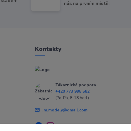
 skladem
nás na prvním místě!
Kontakty
Zákaznická podpora
+420 773 998 582
(Po-Pá, 8-18 hod.)
jm.modely@gmail.com