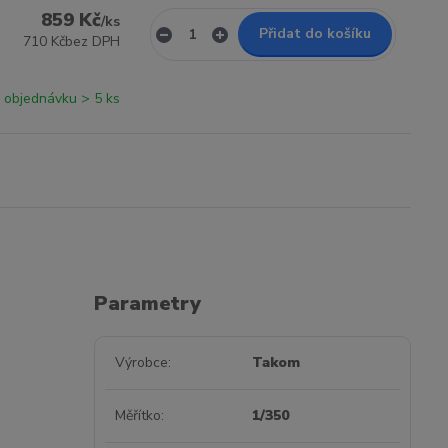
859 Kč
/
ks
Přidat do košíku
710 Kč
bez DPH
 objednávku > 5 ks
Parametry
Výrobce
Takom
Měřítko
1/350