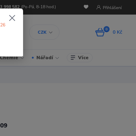
3 998 582
(Po-Pá, 8-18 hod.)
Přihlášení
026
0
0 Kč
CZK
Více
Chemie
Nářadí
09