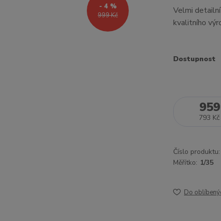
- 4 %
Velmi detailn
999 Kč
kvalitního vý
Dostupnost
959
793 Kč
Číslo produktu:
Měřítko:
1/35
Do oblíbený