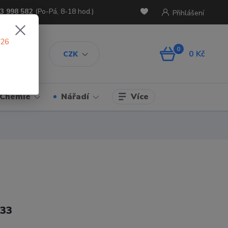
3 998 582
(Po-Pá, 8-18 hod.)
Přihlášení
026
0
0 Kč
CZK
Více
Chemie
Nářadí
33