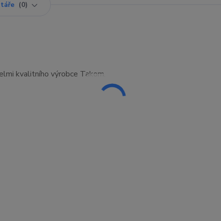
táře
0
velmi kvalitního výrobce Takom.