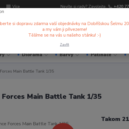
ů
Nevíte si rady? Zavolejte.
+420 77
Více
berte si dopravu zdarma vaší objednávky na Dobříšskou Šelmu 2
a my vám ji přivezeme!
Hledat
Těšíme se na vás u našeho stánku! :-)
Zavřít
ry
Diorama
Barvy
Patinace
Forces Main Battle Tank 1/35
Forces Main Battle Tank 1/35
Takom 21