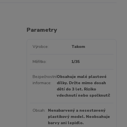
Parametry
Výrobce
Takom
Měřítko
1/35
Bezpečnostní
Obsahuje malé plastové
informace
dílky. Držte mimo dosah
dětí do 3 let. Riziko
vdechnutí nebo spolknutí!
Obsah
Nenabarvený a nesestavený
plastikový model. Neobsahuje
barvy ani lepidlo.