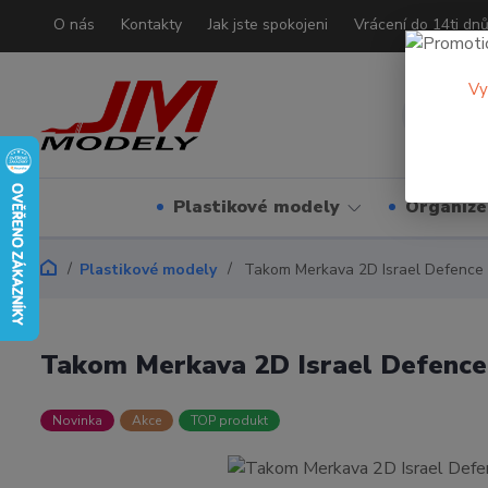
O nás
Kontakty
Jak jste spokojeni
Vrácení do 14ti dn
Vy
Plastikové modely
Organizé
Plastikové modely
Takom Merkava 2D Israel Defence 
Takom Merkava 2D Israel Defence 
Novinka
Akce
TOP produkt