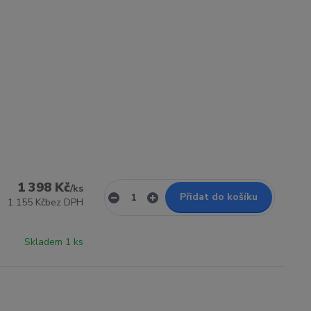
1 398 Kč
/
ks
Přidat do košíku
1 155 Kč
bez DPH
Skladem 1 ks