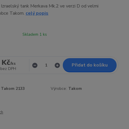
í Izraelský tank Merkava Mk.2 ve verzi D od velmi
robce Takom.
celý popis
Skladem 1 ks
 Kč
/
ks
Přidat do košíku
bez DPH
Takom 2133
Výrobce:
Takom
ch