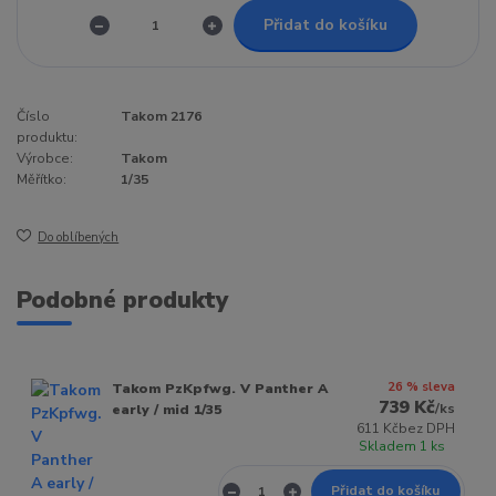
Přidat do košíku
Číslo
Takom 2176
produktu:
Výrobce:
Takom
Měřítko:
1/35
Do oblíbených
Podobné produkty
26 % sleva
Takom PzKpfwg. V Panther A
739 Kč
/
ks
early / mid 1/35
611 Kč
bez DPH
Skladem 1 ks
Přidat do košíku