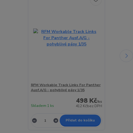
Akce
Novinka
RFM Workable Track Links For Panther
RFM Pz.Kpfw.III
Ausf.A/G - pohyblivé pásy 1/35
kit 1/35
498 Kč
/
ks
Skladem 1 ks
Skladem 1 ks
412 Kč
bez DPH
Přidat do košíku