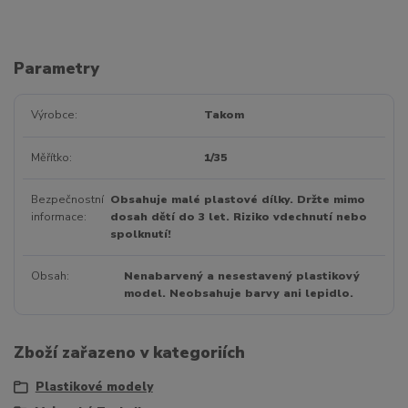
Parametry
Výrobce
Takom
Měřítko
1/35
Bezpečnostní
Obsahuje malé plastové dílky. Držte mimo
informace
dosah dětí do 3 let. Riziko vdechnutí nebo
spolknutí!
Obsah
Nenabarvený a nesestavený plastikový
model. Neobsahuje barvy ani lepidlo.
Zboží zařazeno v kategoriích
Plastikové modely