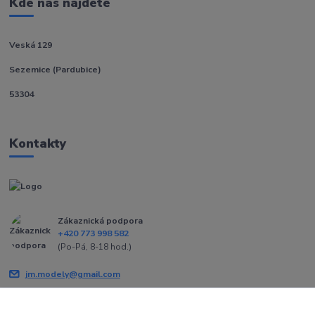
Kde nás najdete
Veská 129
Sezemice (Pardubice)
53304
Kontakty
Zákaznická podpora
+420 773 998 582
(Po-Pá, 8-18 hod.)
jm.modely@gmail.com