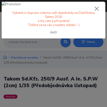
+420 773 998 582
CZK
(Po-Pá, 8-18 hod.)
Vyberte si dopravu zdarma vaší objednávky na Dobříšskou
Šelmu 2026
a my vám ji přivezeme!
0
0 Kč
Těšíme se na vás u našeho stánku! :-)
Zavřít
Menu
Plastikové modely
Takom Sd.Kfz. 250/9 Ausf. A Ie. S.P.W (2cm)
1/35 (Předobjednávka listopad)
Takom Sd.Kfz. 250/9 Ausf. A Ie. S.P.W
(2cm) 1/35 (Předobjednávka listopad)
Novinka