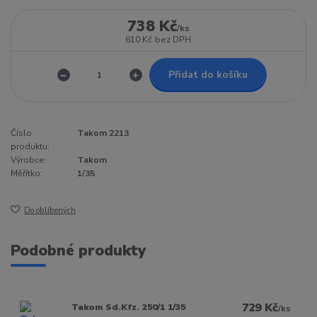
738 Kč
/
ks
610 Kč
bez DPH
Přidat do košíku
Číslo
Takom 2213
produktu:
Výrobce:
Takom
Měřítko:
1/35
Do oblíbených
Podobné produkty
729 Kč
Takom Sd.Kfz. 250/1 1/35
/
ks