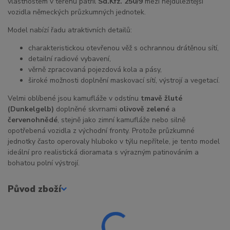
vlastnostem v terénu patřil
Sd.Kfz. 250/9
mezi nejdůležitější
vozidla německých průzkumných jednotek.
Model nabízí řadu atraktivních detailů:
charakteristickou otevřenou věž s ochrannou drátěnou sítí,
detailní radiové vybavení,
věrně zpracovaná pojezdová kola a pásy,
široké možnosti doplnění maskovací sítí, výstrojí a vegetací.
Velmi oblíbené jsou kamufláže v odstínu
tmavě žluté
(Dunkelgelb)
doplněné skvrnami
olivově zelené
a
červenohnědé
, stejně jako zimní kamufláže nebo silně
opotřebená vozidla z východní fronty. Protože průzkumné
jednotky často operovaly hluboko v týlu nepřítele, je tento model
ideální pro realistická dioramata s výrazným patinováním a
bohatou polní výstrojí.
Původ zboží