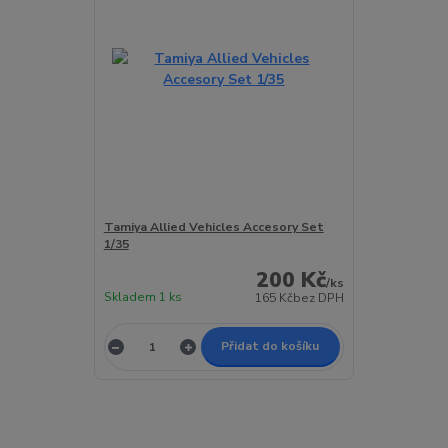
Tamiya Allied Vehicles Accesory Set
1/35
200 Kč
/
ks
Skladem 1 ks
165 Kč
bez DPH
Přidat do košíku