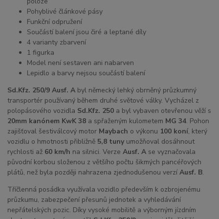
poloze
Pohyblivé článkové pásy
Funkční odpružení
Součástí balení jsou čiré a leptané díly
4 varianty zbarvení
1 figurka
Model není sestaven ani nabarven
Lepidlo a barvy nejsou součástí balení
Sd.Kfz. 250/9 Ausf. A
byl německý lehký obrněný průzkumný
transportér používaný během druhé světové války. Vycházel z
polopásového vozidla
Sd.Kfz. 250
a byl vybaven otevřenou věží s
20mm kanónem KwK 38
a spřaženým kulometem
MG 34
. Pohon
zajišťoval šestiválcový motor
Maybach
o výkonu
100 koní
, který
vozidlu o hmotnosti přibližně
5,8 tuny
umožňoval dosáhnout
rychlosti až
60 km/h
na silnici. Verze
Ausf. A
se vyznačovala
původní korbou složenou z většího počtu šikmých pancéřových
plátů, než byla později nahrazena zjednodušenou verzí
Ausf. B
.
Tříčlenná posádka využívala vozidlo především k ozbrojenému
průzkumu, zabezpečení přesunů jednotek a vyhledávání
nepřátelských pozic. Díky vysoké mobilitě a výborným jízdním