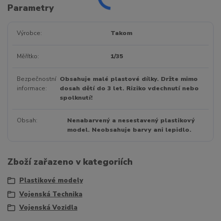
Parametry
Výrobce
Takom
Měřítko
1/35
Bezpečnostní
Obsahuje malé plastové dílky. Držte mimo
informace
dosah dětí do 3 let. Riziko vdechnutí nebo
spolknutí!
Obsah
Nenabarvený a nesestavený plastikový
model. Neobsahuje barvy ani lepidlo.
Zboží zařazeno v kategoriích
Plastikové modely
Vojenská Technika
Vojenská Vozidla