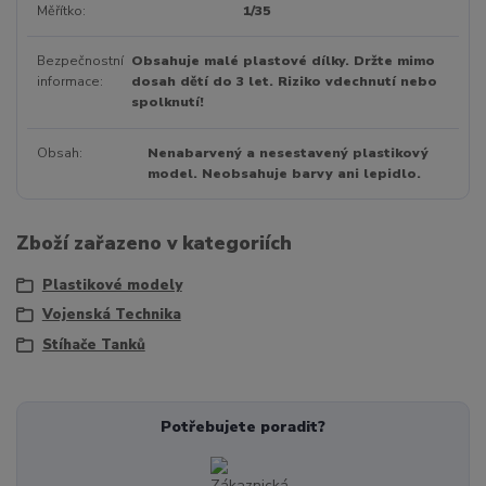
Měřítko
1/35
Bezpečnostní
Obsahuje malé plastové dílky. Držte mimo
informace
dosah dětí do 3 let. Riziko vdechnutí nebo
spolknutí!
Obsah
Nenabarvený a nesestavený plastikový
model. Neobsahuje barvy ani lepidlo.
Zboží zařazeno v kategoriích
Plastikové modely
Vojenská Technika
Stíhače Tanků
Potřebujete poradit?