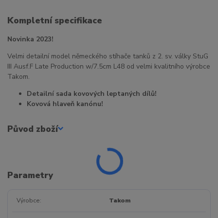
Kompletní specifikace
Novinka 2023!
Velmi detailní model německého stíhače tanků z 2. sv. války StuG
III Ausf.F Late Production w/7.5cm L48 od velmi kvalitního výrobce
Takom.
Detailní sada kovových leptaných dílů!
Kovová hlaveň kanónu!
Původ zboží
Parametry
Výrobce
Takom