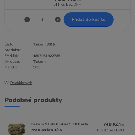
611 Kč
bez DPH
Přidat do košíku
Číslo
Takom 8015
produktu:
EAN kód:
4897051422785
Výrobce:
Takom
Měřítko:
1/35
Do oblíbených
Podobné produkty
749 Kč
Takom StuG III Ausf. F8 Early
/
ks
Production 1/35
619 Kč
bez DPH