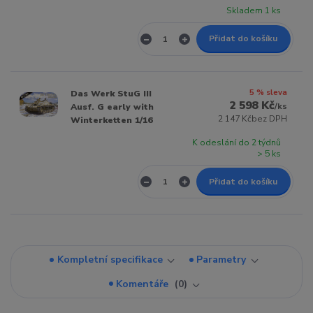
Skladem 1 ks
Přidat do košíku
5 % sleva
Das Werk StuG III
2 598 Kč
/
ks
Ausf. G early with
2 147 Kč
bez DPH
Winterketten 1/16
K odeslání do 2 týdnů
> 5 ks
Přidat do košíku
Kompletní specifikace
Parametry
Komentáře
0