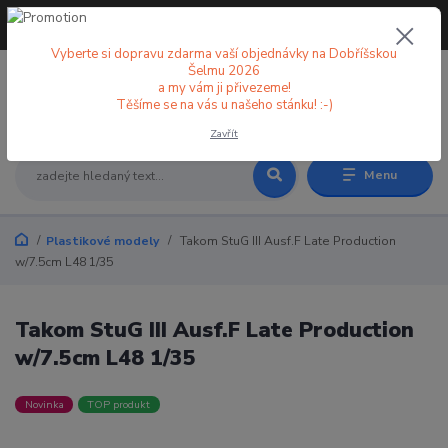
+420 773 998 582
CZK
(Po-Pá, 8-18 hod.)
Vyberte si dopravu zdarma vaší objednávky na Dobříšskou
Šelmu 2026
a my vám ji přivezeme!
0
0 Kč
Těšíme se na vás u našeho stánku! :-)
Zavřít
Menu
Plastikové modely
Takom StuG III Ausf.F Late Production
w/7.5cm L48 1/35
Takom StuG III Ausf.F Late Production
w/7.5cm L48 1/35
Novinka
TOP produkt