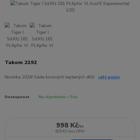
Takom 2192
Novinka 2024! Sada kovových leptaných dílů!
celý popis
Dostupnost
Na objednávku > 5 ks
998 Kč
/
ks
825 Kč
bez DPH