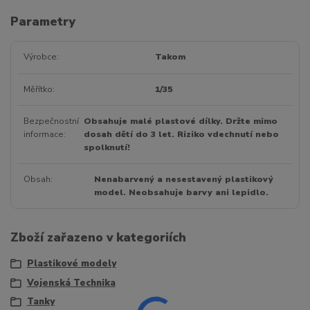
Parametry
Výrobce
Takom
Měřítko
1/35
Bezpečnostní
Obsahuje malé plastové dílky. Držte mimo
informace
dosah dětí do 3 let. Riziko vdechnutí nebo
spolknutí!
Obsah
Nenabarvený a nesestavený plastikový
model. Neobsahuje barvy ani lepidlo.
Zboží zařazeno v kategoriích
Plastikové modely
Vojenská Technika
Tanky