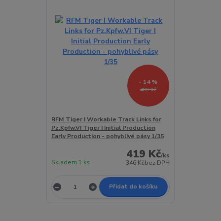
- 14 %
489 Kč
RFM Tiger I Workable Track Links for
Pz.Kpfw.VI Tiger I Initial Production
Early Production - pohyblivé pásy 1/35
419 Kč
/
ks
Skladem 1 ks
346 Kč
bez DPH
Přidat do košíku