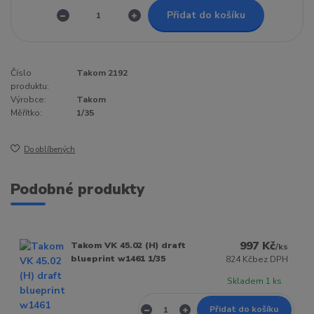
Přidat do košíku
Číslo
Takom 2192
produktu:
Výrobce:
Takom
Měřítko:
1/35
Do oblíbených
Podobné produkty
997 Kč
Takom VK 45.02 (H) draft
/
ks
blueprint w1461 1/35
824 Kč
bez DPH
Skladem 1 ks
Přidat do košíku