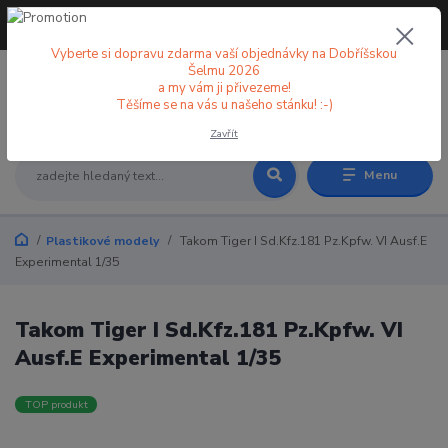
+420 773 998 582
CZK
(Po-Pá, 8-18 hod.)
Vyberte si dopravu zdarma vaší objednávky na Dobříšskou
Šelmu 2026
a my vám ji přivezeme!
0
0 Kč
Těšíme se na vás u našeho stánku! :-)
Zavřít
Menu
Plastikové modely
Takom Tiger I Sd.Kfz.181 Pz.Kpfw. VI Ausf.E
Experimental 1/35
Takom Tiger I Sd.Kfz.181 Pz.Kpfw. VI
Ausf.E Experimental 1/35
TOP produkt