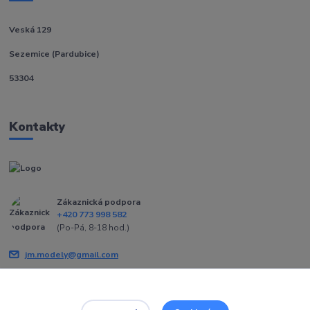
Veská 129
Sezemice (Pardubice)
53304
Kontakty
Zákaznická podpora
+420 773 998 582
(Po-Pá, 8-18 hod.)
jm.modely@gmail.com