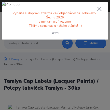
+420 773 998 582
CZK
(Po-Pá, 8-18 hod.)
Vyberte si dopravu zdarma vaší objednávky na Dobříšskou
Šelmu 2026
a my vám ji přivezeme!
0
0 Kč
Těšíme se na vás u našeho stánku! :-)
Zavřít
Menu
Barvy
Tamiya Cap Labels (Lacquer Paints) / Polepy lahviček
Tamiya - 30ks
Tamiya Cap Labels (Lacquer Paints) /
Polepy lahviček Tamiya - 30ks