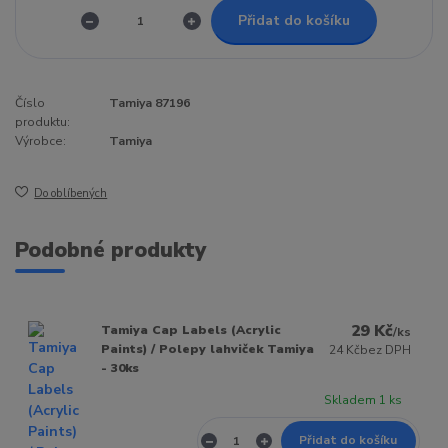
Přidat do košíku
Číslo
Tamiya 87196
produktu:
Výrobce:
Tamiya
Do oblíbených
Podobné produkty
29 Kč
Tamiya Cap Labels (Acrylic
/
ks
Paints) / Polepy lahviček Tamiya
24 Kč
bez DPH
- 30ks
Skladem 1 ks
Přidat do košíku