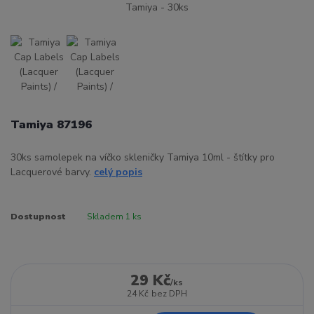
Tamiya 87196
30ks samolepek na víčko skleničky Tamiya 10ml - štítky pro
Lacquerové barvy.
celý popis
Dostupnost
Skladem 1 ks
29 Kč
/
ks
24 Kč
bez DPH