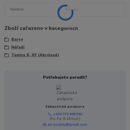
Výrobce
Tamiya
Zboží zařazeno v kategoriích
Barvy
Nářadí
Tamiya X, XF (Akrylové)
Potřebujete poradit?
Zákaznická podpora
+420 773 998 582
(Po-Pá, 8-18 hod.)
jm.modely@gmail.com