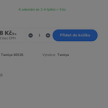
K odeslání do 2-4 týdnů > 5 ks
8 Kč
/
ks
Přidat do košíku
č
bez DPH
Tamiya 60326
Výrobce:
Tamiya
ch