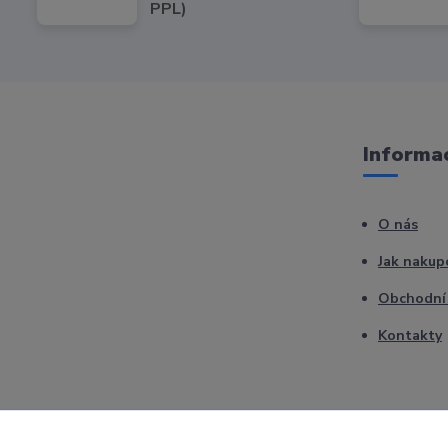
PPL)
Informac
O nás
Jak nakup
Obchodní
Kontakty