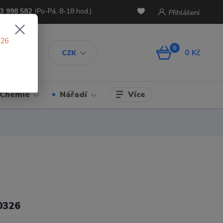
3 998 582
(Po-Pá, 8-18 hod.)
Přihlášení
026
0
0 Kč
CZK
Více
Chemie
Nářadí
0326