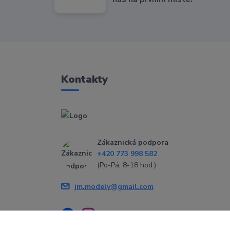
Kontakty
Zákaznická podpora
+420 773 998 582
(Po-Pá, 8-18 hod.)
jm.modely@gmail.com