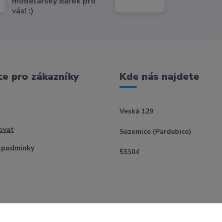
modelářský dárek pro
vás! :)
e pro zákazníky
Kde nás najdete
Veská 129
ovat
Sezemice (Pardubice)
 podmínky
53304