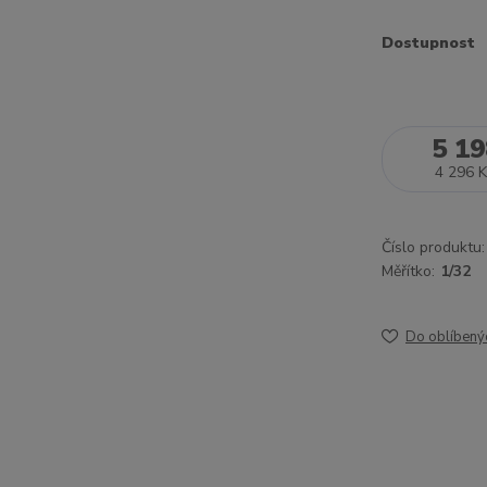
Dostupnost
5 19
4 296 K
Číslo produktu:
Měřítko:
1/32
Do oblíbený