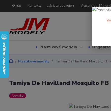
O nás
Kontakty
Jak jste spokojeni
Vrácení do 14ti dn
Vy
Plastikové modely
Organizé
Plastikové modely
Tamiya De Havilland Mosquito FB M
Tamiya De Havilland Mosquito FB 
Novinka