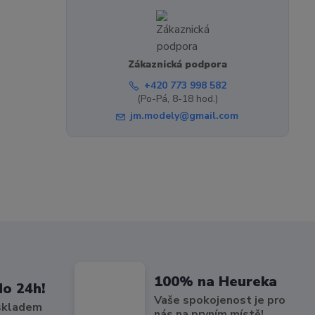
Zákaznická podpora
+420 773 998 582
(Po-Pá, 8-18 hod.)
jm.modely@gmail.com
100% na Heureka
do 24h!
Vaše spokojenost je pro
 skladem
nás na prvním místě!