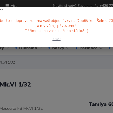
ů
Nevíte si rady? Zavolejte.
+420 77
Více
berte si dopravu zdarma vaší objednávky na Dobříšskou Šelmu 2
a my vám ji přivezeme!
Hledat
Těšíme se na vás u našeho stánku! :-)
Zavřít
ry
Diorama
Barvy
Patinace
k.VI 1/32
Mk.VI 1/32
Tamiya 6