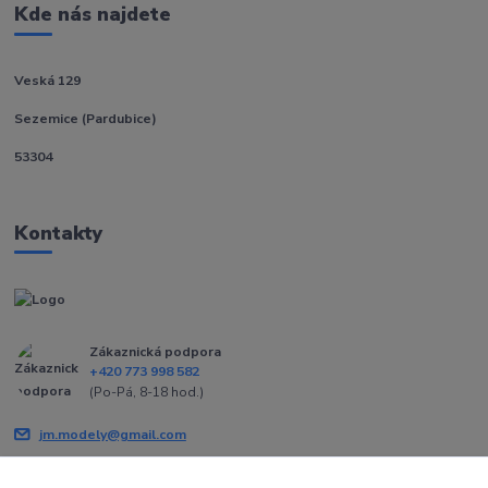
Kde nás najdete
Veská 129
Sezemice (Pardubice)
53304
Kontakty
Zákaznická podpora
+420 773 998 582
(Po-Pá, 8-18 hod.)
jm.modely@gmail.com