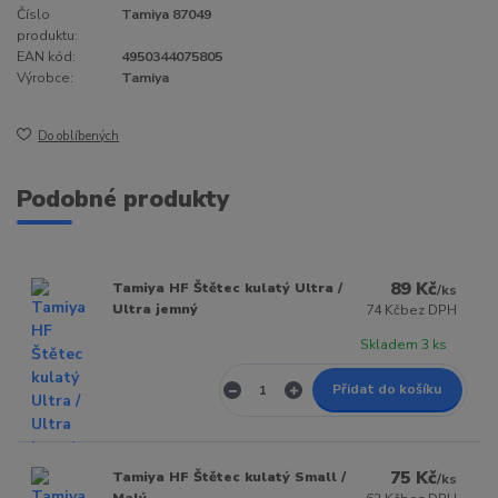
Číslo
Tamiya 87049
produktu:
EAN kód:
4950344075805
Výrobce:
Tamiya
Do oblíbených
Podobné produkty
89 Kč
Tamiya HF Štětec kulatý Ultra /
/
ks
Ultra jemný
74 Kč
bez DPH
Skladem 3 ks
Přidat do košíku
75 Kč
Tamiya HF Štětec kulatý Small /
/
ks
Malý