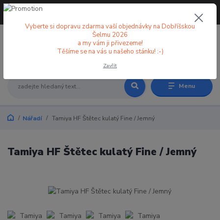
+420 773 998 582
CZK
(Po-Pá, 8-18 hod.)
Vyberte si dopravu zdarma vaší objednávky na Dobříšskou
Šelmu 2026
a my vám ji přivezeme!
0
0 Kč
Těšíme se na vás u našeho stánku! :-)
Zavřít
Menu
Nářadí
Tamiya HF Štětec kulatý Fine / Jemný
Tamiya HF Štětec kulatý Fine / Jemný