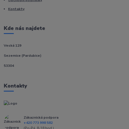
Kontakty
Kde nás najdete
Veská 129
Sezemice (Pardubice)
53304
Kontakty
Zákaznická podpora
+420 773 998 582
(Po-Pá, 8-18 hod.)