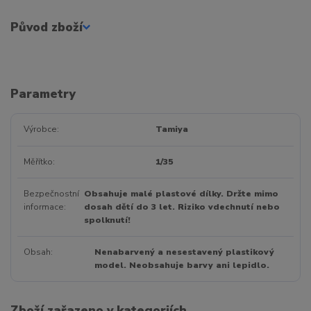
Původ zboží
Parametry
Výrobce
Tamiya
Měřítko
1/35
Bezpečnostní
Obsahuje malé plastové dílky. Držte mimo
informace
dosah dětí do 3 let. Riziko vdechnutí nebo
spolknutí!
Obsah
Nenabarvený a nesestavený plastikový
model. Neobsahuje barvy ani lepidlo.
Zboží zařazeno v kategoriích