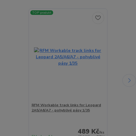
TOP produkt
RFM Workable track links for Leopard
RFM 3D printe
2A5/A6/A7 - pohyblivé pásy 1/35
120mm L/55 fo
RFM/Meng/Tam
dělo + 3Dprin
489 Kč
/
ks