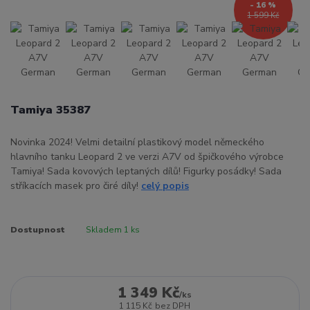
- 16 %
1 599 Kč
Tamiya 35387
Novinka 2024! Velmi detailní plastikový model německého
hlavního tanku Leopard 2 ve verzi A7V od špičkového výrobce
Tamiya! Sada kovových leptaných dílů! Figurky posádky! Sada
stříkacích masek pro čiré díly!
celý popis
Dostupnost
Skladem 1 ks
1 349 Kč
/
ks
1 115 Kč
bez DPH