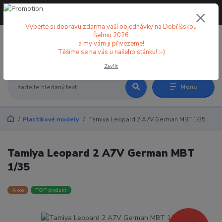
+420 773 998 582
CZK
(Po-Pá, 8-18 hod.)
Vyberte si dopravu zdarma vaší objednávky na Dobříšskou
Šelmu 2026
a my vám ji přivezeme!
0
0 Kč
Těšíme se na vás u našeho stánku! :-)
Zavřít
Menu
Plastikové modely
Tamiya Leopard 2 A7V German MBT 1/35
Tamiya Leopard 2 A7V German MBT
1/35
Akce
TOP produkt