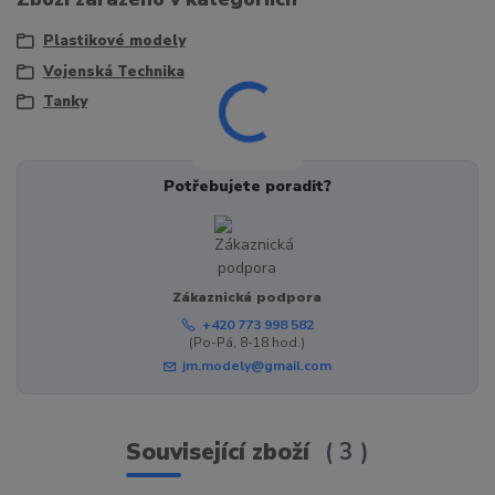
Plastikové modely
Vojenská Technika
Tanky
Potřebujete poradit?
Zákaznická podpora
+420 773 998 582
(Po-Pá, 8-18 hod.)
jm.modely@gmail.com
Související zboží
3