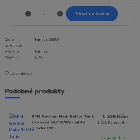
Přidat do košíku
Číslo
Tamiya 35387
produktu:
Výrobce:
Tamiya
Měřítko:
1/35
Do oblíbených
Podobné produkty
1 229 Kč
RFM German Main Battle Tank
/
ks
Leopard 2A7 W/Workable
1 016 Kč
bez DPH
Tracks 1/35
Skladem 1 ks