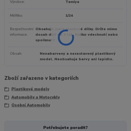
Výrobce
Tamiya
Měřítko
1/24
Bezpečnostní
Obsahuje malé plastové dílky. Držte mimo
informace
dosah dětí do 3 let. Riziko vdechnutí nebo
spolknutí!
Obsah
Nenabarvený a nesestavený plastikový
model. Neobsahuje barvy ani lepidlo.
Zboží zařazeno v kategoriích
Plastikové modely
Automobily a Motocykly
Osobní Automobily
Potřebujete poradit?