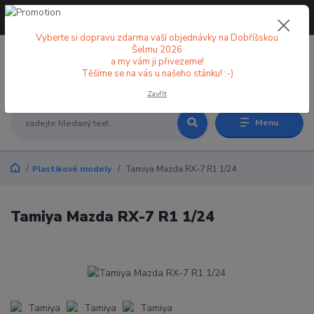
+420 773 998 582
CZK
(Po-Pá, 8-18 hod.)
Vyberte si dopravu zdarma vaší objednávky na Dobříšskou
Šelmu 2026
a my vám ji přivezeme!
0
0 Kč
Těšíme se na vás u našeho stánku! :-)
Zavřít
Menu
Plastikové modely
Tamiya Mazda RX-7 R1 1/24
Tamiya Mazda RX-7 R1 1/24