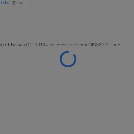
táře
0
ch let Nissan GT-R R34 ve vrcholové verzi NISMO Z-Tune.