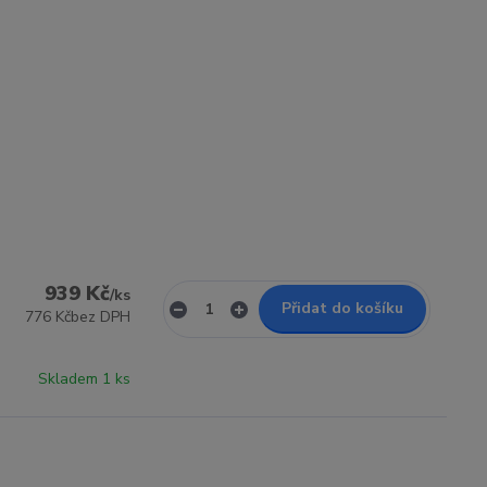
939 Kč
/
ks
Přidat do košíku
776 Kč
bez DPH
Skladem 1 ks