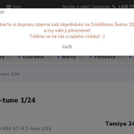
ů
Nevíte si rady? Zavolejte.
+420 77
Více
berte si dopravu zdarma vaší objednávky na Dobříšskou Šelmu 2
a my vám ji přivezeme!
Hledat
Těšíme se na vás u našeho stánku! :-)
Zavřít
ry
Diorama
Barvy
Patinace
tune 1/24
tune 1/24
Tamiya 2