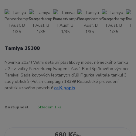
Tamiya 35388
Novinka 2024! Velmi detailní plastikový model německého tanku
z 2 sv. války Panzerkampfwagen I Ausf. B od špičkového výrobce
Tamiya! Sada kovových leptaných dílů! Figurka velitele tanku! 3
sady obtisků (Polish campaign 1939)! Realistické provedení
protiskluzového povrchu!
celý popis
Dostupnost
Skladem 1 ks
680 Kč
/
ks