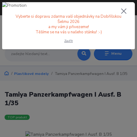
+420 773 998 582
CZK
(Po-Pá, 8-18 hod.)
Vyberte si dopravu zdarma vaší objednávky na Dobříšskou
Šelmu 2026
a my vám ji přivezeme!
0
0 Kč
Těšíme se na vás u našeho stánku! :-)
Zavřít
Menu
Plastikové modely
Tamiya Panzerkampfwagen I Ausf. B 1/35
Tamiya Panzerkampfwagen I Ausf. B
1/35
TOP produkt