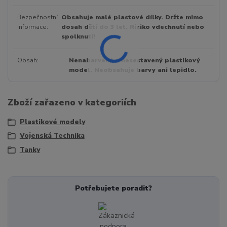
Bezpečnostní
Obsahuje malé plastové dílky. Držte mimo
informace
dosah dětí do 3 let. Riziko vdechnutí nebo
spolknutí!
Obsah
Nenabarvený a nesestavený plastikový
model. Neobsahuje barvy ani lepidlo.
Zboží zařazeno v kategoriích
Plastikové modely
Vojenská Technika
Tanky
Potřebujete poradit?