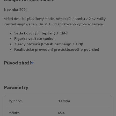
Novinka 2024!
Velmi detailní plastikový model německého tanku z 2 sv. války
Panzerkampfwagen I Ausf. B od špičkového výrobce Tamiya!
Sada kovových leptaných dílů!
Figurka velitele tanku!
3 sady obtisků (Polish campaign 1939)!
Realistické provedení protiskluzového povrchu!
Původ zboží
Parametry
Výrobce
Tamiya
Měřítko
1/35