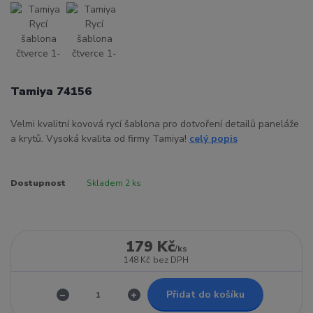
Tamiya 74156
Velmi kvalitní kovová rycí šablona pro dotvoření detailů paneláže
a krytů. Vysoká kvalita od firmy Tamiya!
celý popis
Dostupnost
Skladem 2 ks
179 Kč
/
ks
148 Kč
bez DPH
Přidat do košíku