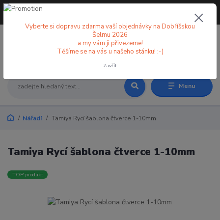
+420 773 998 582
CZK
(Po-Pá, 8-18 hod.)
Vyberte si dopravu zdarma vaší objednávky na Dobříšskou
Šelmu 2026
a my vám ji přivezeme!
0
0 Kč
Těšíme se na vás u našeho stánku! :-)
Zavřít
Menu
Nářadí
Tamiya Rycí šablona čtverce 1-10mm
Tamiya Rycí šablona čtverce 1-10mm
TOP produkt