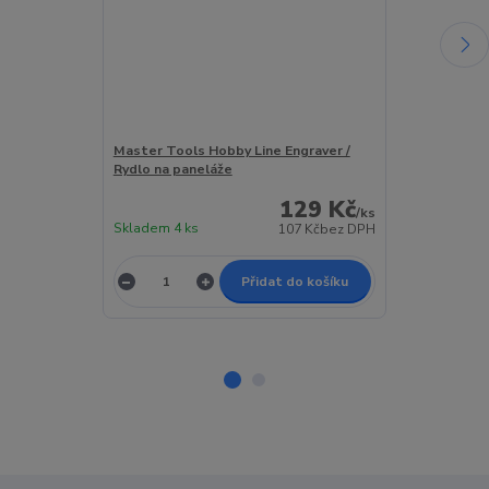
Master Tools Hobby Line Engraver /
Tamiya Scriber
Rydlo na paneláže
129 Kč
/
ks
Skladem 4 ks
Skladem 1 ks
107 Kč
bez DPH
Přidat do košíku