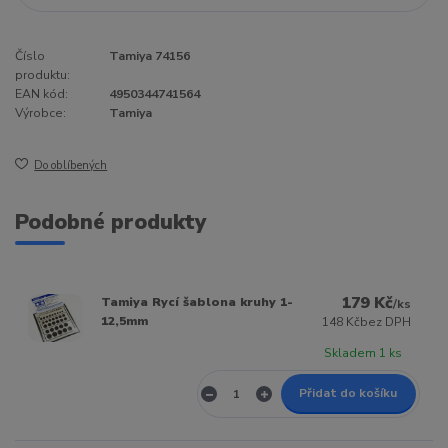
Číslo
Tamiya 74156
produktu:
EAN kód:
4950344741564
Výrobce:
Tamiya
Do oblíbených
Podobné produkty
179 Kč
Tamiya Rycí šablona kruhy 1-
/
ks
12,5mm
148 Kč
bez DPH
Skladem 1 ks
Přidat do košíku