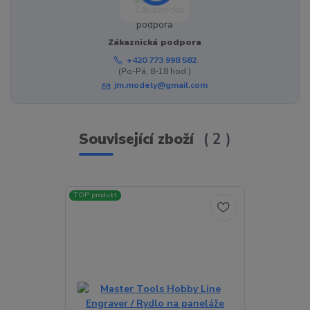
Zákaznická podpora
+420 773 998 582
(Po-Pá, 8-18 hod.)
jm.modely@gmail.com
Související zboží
2
TOP produkt
TOP produkt