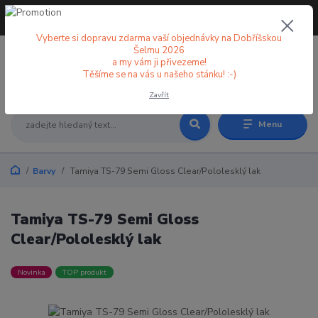
+420 773 998 582
CZK
(Po-Pá, 8-18 hod.)
Vyberte si dopravu zdarma vaší objednávky na Dobříšskou
Šelmu 2026
a my vám ji přivezeme!
0
0 Kč
Těšíme se na vás u našeho stánku! :-)
Zavřít
Menu
Barvy
Tamiya TS-79 Semi Gloss Clear/Pololesklý lak
Tamiya TS-79 Semi Gloss
Clear/Pololesklý lak
Novinka
TOP produkt