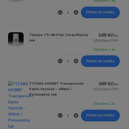
Skladem 1 ks
Přidat do košíku
169 Kč
Tamiya TS-80 Flat Clear/Matný
/
ks
lak
140 Kč
bez DPH
Skladem 1 ks
Přidat do košíku
269 Kč
TITANS HOBBY Transparent
/
ks
Satin Varnish - 400ml /
222 Kč
bez DPH
Polomatný lak
Skladem 2 ks
Přidat do košíku