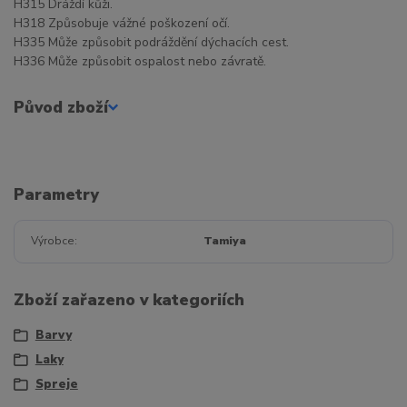
H315 Dráždí kůži.
H318 Způsobuje vážné poškození očí.
H335 Může způsobit podráždění dýchacích cest.
H336 Může způsobit ospalost nebo závratě.
Původ zboží
Parametry
Výrobce
Tamiya
Zboží zařazeno v kategoriích
Barvy
Laky
Spreje