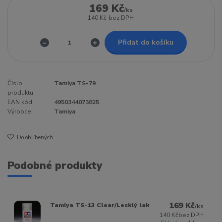
169 Kč
/
ks
140 Kč
bez DPH
Přidat do košíku
Číslo
Tamiya TS-79
produktu:
EAN kód:
4950344073825
Výrobce:
Tamiya
Do oblíbených
Podobné produkty
169 Kč
Tamiya TS-13 Clear/Lesklý lak
/
ks
140 Kč
bez DPH