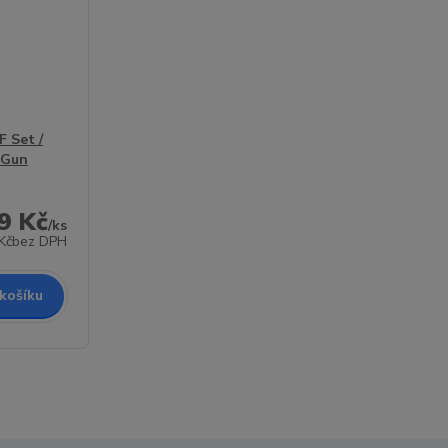
 Set /
 Gun
9 Kč
/
ks
Kč
bez DPH
 košíku