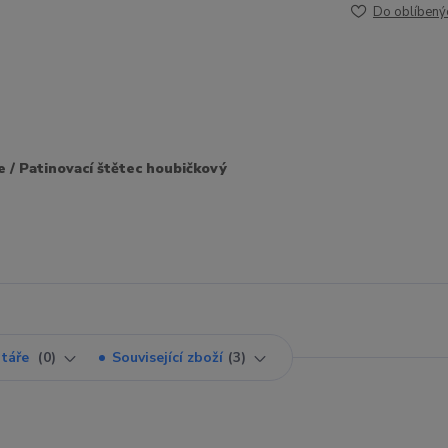
Do oblíbený
/ Patinovací štětec houbičkový
táře
0
Související zboží
3