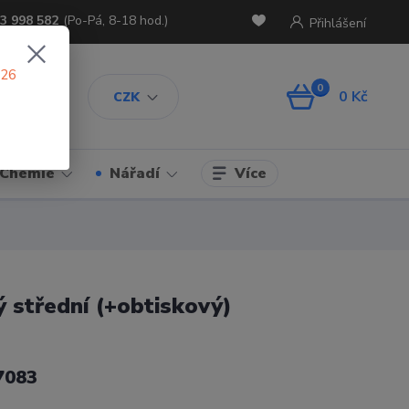
3 998 582
(Po-Pá, 8-18 hod.)
Přihlášení
026
0
0 Kč
CZK
Více
Chemie
Nářadí
 střední (+obtiskový)
7083