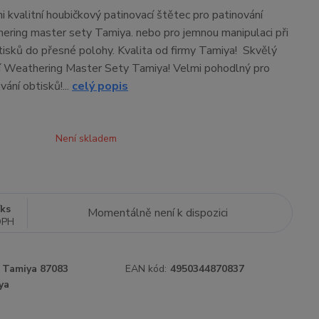
i kvalitní houbičkový patinovací štětec pro patinování
ring master sety Tamiya. nebo pro jemnou manipulaci při
tisků do přesné polohy. Kvalita od firmy Tamiya! Skvělý
í Weathering Master Sety Tamiya! Velmi pohodlný pro
ání obtisků!...
celý popis
Není skladem
/
ks
Momentálně není k dispozici
DPH
Tamiya 87083
EAN kód:
4950344870837
ya