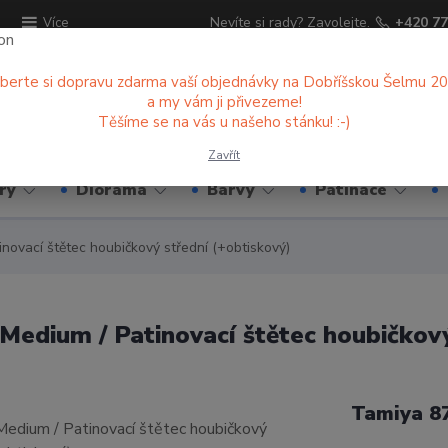
ů
Nevíte si rady? Zavolejte.
+420 77
Více
berte si dopravu zdarma vaší objednávky na Dobříšskou Šelmu 2
a my vám ji přivezeme!
Hledat
Těšíme se na vás u našeho stánku! :-)
Zavřít
ry
Diorama
Barvy
Patinace
ovací štětec houbičkový střední (+obtiskový)
edium / Patinovací štětec houbičkový
Tamiya 8