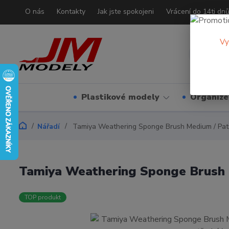
O nás
Kontakty
Jak jste spokojeni
Vrácení do 14ti dn
Vy
Plastikové modely
Organizé
Nářadí
Tamiya Weathering Sponge Brush Medium / Patin
Tamiya Weathering Sponge Brush M
TOP produkt