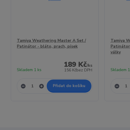
Tamiya Weathering Master A Set /
Tamiya We
Patinátor - bláto, prach, písek
Patinátor 
války
189 Kč
/
ks
Skladem 1 ks
Skladem 1
156 Kč
bez DPH
Přidat do košíku