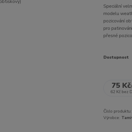
Speciální velm
modelu weathe
pozicování ob
pro patinován
přesné pozicov
Dostupnost
75 Kč
62 Kč
bez 
Číslo produktu:
Výrobce:
Tami