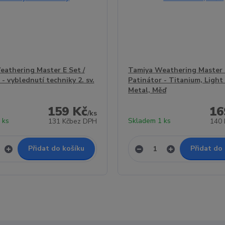
athering Master E Set /
Tamiya Weathering Master F
- vyblednutí techniky 2. sv.
Patinátor - Titanium, Light
Metal, Měď
159 Kč
16
/
ks
 ks
Skladem 1 ks
131 Kč
bez DPH
140 
Přidat do košíku
Přidat do