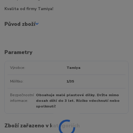
Kvalita od firmy Tamiya!
Původ zboží
Parametry
Výrobce
Tamiya
Měřítko
1/35
Bezpečnostní
Obsahuje malé plastové dílky. Držte mimo
informace
dosah dětí do 3 let. Riziko vdechnutí nebo
spolknutí!
Zboží zařazeno v kategoriích