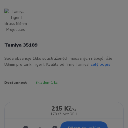
Tamiya 35189
Sada obsahuje 16ks soustružených mosazných nábojů ráže
88mm pro tank Tiger I. Kvalita od firmy Tamiya!
celý popis
Dostupnost
Skladem 1 ks
215 Kč
/
ks
178 Kč
bez DPH