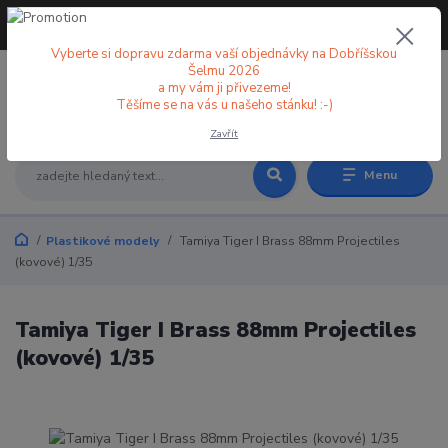
+420 773 998 582
CZK
(Po-Pá, 8-18 hod.)
Vyberte si dopravu zdarma vaší objednávky na Dobříšskou
Šelmu 2026
a my vám ji přivezeme!
0
0 Kč
Těšíme se na vás u našeho stánku! :-)
Zavřít
Menu
Plastikové modely
Tamiya Tiger I Brass 88mm Projectiles
(kovové) 1/35
Tamiya Tiger I Brass 88mm Projectiles
(kovové) 1/35