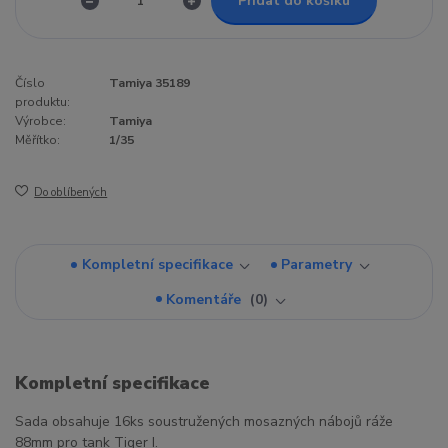
Přidat do košíku
Číslo
Tamiya 35189
produktu:
Výrobce:
Tamiya
Měřítko:
1/35
Do oblíbených
Kompletní specifikace
Parametry
Komentáře
0
Kompletní specifikace
Sada obsahuje 16ks soustružených mosazných nábojů ráže
88mm pro tank Tiger I.