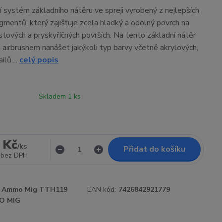
 systém základního nátěru ve spreji vyrobený z nejlepších
igmentů, který zajišťuje zcela hladký a odolný povrch na
stových a pryskyřičných površích. Na tento základní nátěr
 airbrushem nanášet jakýkoli typ barvy včetně akrylových,
lů....
celý popis
Skladem 1 ks
 Kč
/
ks
Přidat do košíku
bez DPH
Ammo Mig TTH119
EAN kód:
7426842921779
O MIG