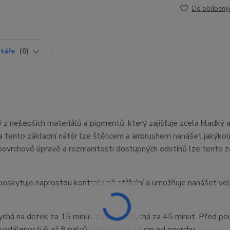
Do oblíbený
táře
0
z nejlepších materiálů a pigmentů, který zajišťuje zcela hladký 
a tento základní nátěr lze štětcem a airbrushem nanášet jakýkol
povrchové úpravě a rozmanitosti dostupných odstínů lze tento z
poskytuje naprostou kontrolu při stříkání a umožňuje nanášet ve
sychá na dotek za 15 minut a zcela zasychá za 45 minut. Před po
 vzdálenosti 6 až 8 palců nebo 15 až 20 cm od povrchu.