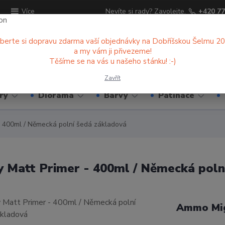
ů
Nevíte si rady? Zavolejte.
+420 77
Více
berte si dopravu zdarma vaší objednávky na Dobříšskou Šelmu 2
a my vám ji přivezeme!
Hledat
Těšíme se na vás u našeho stánku! :-)
Zavřít
ry
Diorama
Barvy
Patinace
400ml / Německá polní šedá základová
Matt Primer - 400ml / Německá poln
Ammo Mi