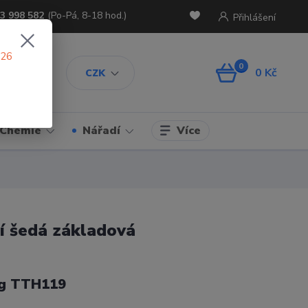
3 998 582
(Po-Pá, 8-18 hod.)
Přihlášení
026
0
0 Kč
CZK
Více
Chemie
Nářadí
í šedá základová
g TTH119