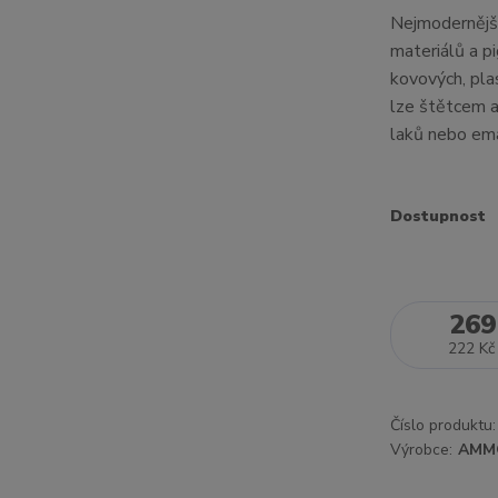
Nejmodernější
materiálů a p
kovových, pla
lze štětcem a
laků nebo emai
Dostupnost
269
222 Kč
Číslo produktu:
Výrobce:
AMM