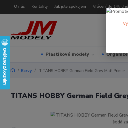
O nás
Kontakty
Jak jste spokojeni
Vrácení do 14ti dn
Vy
Plastikové modely
Organizé
Barvy
TITANS HOBBY German Field Grey Matt Primer - 
TITANS HOBBY German Field Grey 