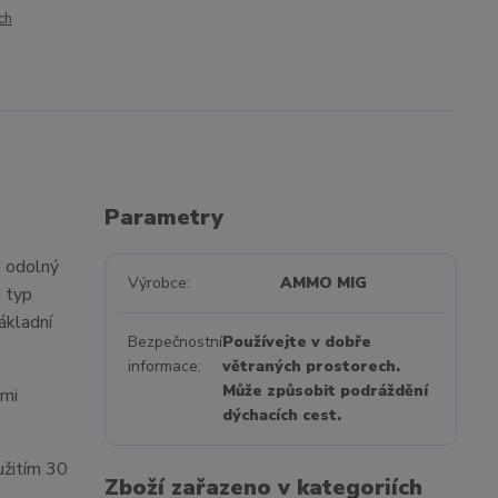
ch
Parametry
a odolný
Výrobce
AMMO MIG
i typ
ákladní
Bezpečnostní
Používejte v dobře
informace
větraných prostorech.
Může způsobit podráždění
lmi
dýchacích cest.
užitím 30
Zboží zařazeno v kategoriích