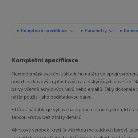
Kompletní specifikace
Parametry
Komen
Kompletní specifikace
Nejmodernější systém základního nátěru ve spreji vyrobený 
povrch na kovových, plastových a pryskyřičných površích. N
barvy včetně akrylových, laků nebo emailů. Díky dokonalé 
nátěr použít i jako podkladovou barvu.
Stříkací nádobka je vybavena ergonomickou tryskou, která 
tenkou vrstvu bez ztráty detailů.
Akrylový výrobek, krycí (s výjimkou metalických barev), za
sekund dobře protřepejte. Stříkejte v tenkých vrstvách ve