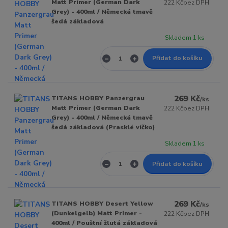
Matt Primer (German Dark
222 Kč
bez DPH
Grey) - 400ml / Německá tmavě
šedá základová
Skladem 1 ks
Přidat do košíku
269 Kč
TITANS HOBBY Panzergrau
/
ks
Matt Primer (German Dark
222 Kč
bez DPH
Grey) - 400ml / Německá tmavě
šedá základová (Prasklé víčko)
Skladem 1 ks
Přidat do košíku
269 Kč
TITANS HOBBY Desert Yellow
/
ks
(Dunkelgelb) Matt Primer -
222 Kč
bez DPH
400ml / Pouštní žlutá základová