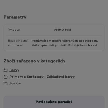
Parametry
Výrobce
AMMO MIG
Bezpečnostní
Používejte v dobře větraných prostorech.
informace
Může způsobit podráždění dýchacích cest.
Zboží zařazeno v kategoriích
Barvy
Primery a Surfacery - Základové barvy
Spreje
Potřebujete poradit?