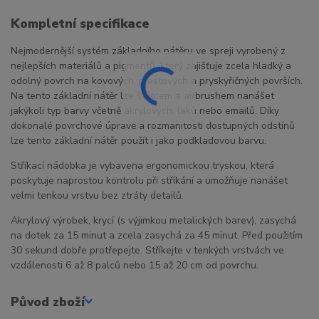
Kompletní specifikace
Nejmodernější systém základního nátěru ve spreji vyrobený z
nejlepších materiálů a pigmentů, který zajišťuje zcela hladký a
odolný povrch na kovových, plastových a pryskyřičných površích.
Na tento základní nátěr lze štětcem a airbrushem nanášet
jakýkoli typ barvy včetně akrylových, laků nebo emailů. Díky
dokonalé povrchové úpravě a rozmanitosti dostupných odstínů
lze tento základní nátěr použít i jako podkladovou barvu.
Stříkací nádobka je vybavena ergonomickou tryskou, která
poskytuje naprostou kontrolu při stříkání a umožňuje nanášet
velmi tenkou vrstvu bez ztráty detailů.
Akrylový výrobek, krycí (s výjimkou metalických barev), zasychá
na dotek za 15 minut a zcela zasychá za 45 minut. Před použitím
30 sekund dobře protřepejte. Stříkejte v tenkých vrstvách ve
vzdálenosti 6 až 8 palců nebo 15 až 20 cm od povrchu.
Původ zboží