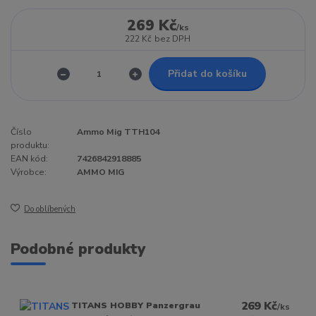
269 Kč
/
ks
222 Kč
bez DPH
Přidat do košíku
Číslo
Ammo Mig TTH104
produktu:
EAN kód:
7426842918885
Výrobce:
AMMO MIG
Do oblíbených
Podobné produkty
269 Kč
TITANS HOBBY Panzergrau
/
ks