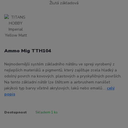
Ammo Mig TTH104
Nejmodernější systém základního nátěru ve spreji vyrobený z
nejlepších materiálů a pigmentů, který zajišťuje zcela hladký a
odolný povrch na kovových, plastových a pryskyřičných površích.
Na tento základní nátěr lze štětcem a airbrushem nanášet
jakýkoli typ barvy včetně akrylových, laků nebo emailů....
celý
popis
Dostupnost
Skladem 1 ks