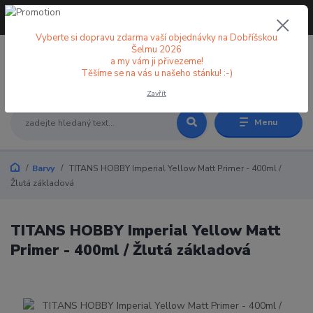
+420 773 998 582
CZK
(Po-Pá, 8-18 hod.)
Vyberte si dopravu zdarma vaší objednávky na Dobříšskou
Šelmu 2026
a my vám ji přivezeme!
0
0 Kč
Těšíme se na vás u našeho stánku! :-)
Zavřít
Menu
Barvy
TITANS HOBBY Imperial Yellow Matt Primer - 400ml /
Žlutá základová
TITANS HOBBY Imperial Yellow Matt
Primer - 400ml / Žlutá základová