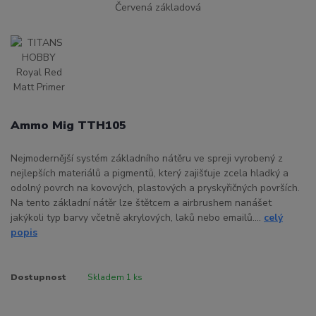
Ammo Mig TTH105
Nejmodernější systém základního nátěru ve spreji vyrobený z
nejlepších materiálů a pigmentů, který zajišťuje zcela hladký a
odolný povrch na kovových, plastových a pryskyřičných površích.
Na tento základní nátěr lze štětcem a airbrushem nanášet
jakýkoli typ barvy včetně akrylových, laků nebo emailů....
celý
popis
Dostupnost
Skladem 1 ks