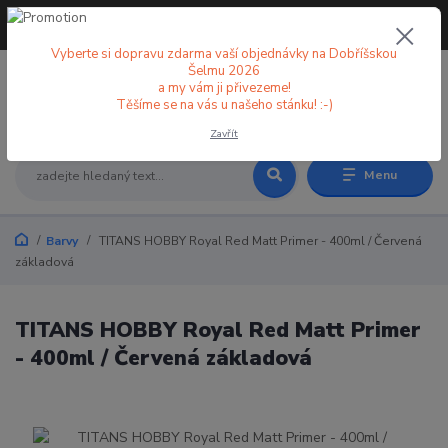
+420 773 998 582
CZK
(Po-Pá, 8-18 hod.)
Vyberte si dopravu zdarma vaší objednávky na Dobříšskou
Šelmu 2026
a my vám ji přivezeme!
0
0 Kč
Těšíme se na vás u našeho stánku! :-)
Zavřít
Menu
Barvy
TITANS HOBBY Royal Red Matt Primer - 400ml / Červená
základová
TITANS HOBBY Royal Red Matt Primer
- 400ml / Červená základová