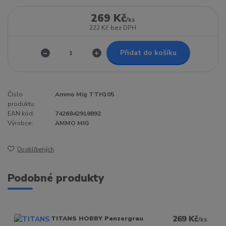
269 Kč
/
ks
222 Kč
bez DPH
Přidat do košíku
Číslo
Ammo Mig TTH105
produktu:
EAN kód:
7426842918892
Výrobce:
AMMO MIG
Do oblíbených
Podobné produkty
269 Kč
TITANS HOBBY Panzergrau
/
ks