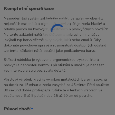
Kompletní specifikace
Nejmodernější systém základního nátěru ve spreji vyrobený z
nejlepších materiálů a pigmentů, který zajišťuje zcela hladký a
odolný povrch na kovových, plastových a pryskyřičných površích.
Na tento základní nátěr lze štětcem a airbrushem nanášet
jakýkoli typ barvy včetně akrylových, laků nebo emailů. Díky
dokonalé povrchové úpravě a rozmanitosti dostupných odstínů
lze tento základní nátěr použít i jako podkladovou barvu.
Stříkací nádobka je vybavena ergonomickou tryskou, která
poskytuje naprostou kontrolu při stříkání a umožňuje nanášet
velmi tenkou vrstvu bez ztráty detailů.
Akrylový výrobek, krycí (s výjimkou metalických barev), zasychá
na dotek za 15 minut a zcela zasychá za 45 minut. Před použitím
30 sekund dobře protřepejte. Stříkejte v tenkých vrstvách ve
vzdálenosti 6 až 8 palců nebo 15 až 20 cm od povrchu.
Původ zboží