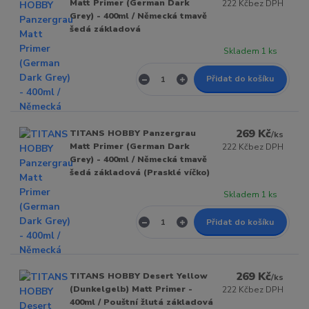
Matt Primer (German Dark
222 Kč
bez DPH
Grey) - 400ml / Německá tmavě
šedá základová
Skladem 1 ks
Přidat do košíku
269 Kč
TITANS HOBBY Panzergrau
/
ks
Matt Primer (German Dark
222 Kč
bez DPH
Grey) - 400ml / Německá tmavě
šedá základová (Prasklé víčko)
Skladem 1 ks
Přidat do košíku
269 Kč
TITANS HOBBY Desert Yellow
/
ks
(Dunkelgelb) Matt Primer -
222 Kč
bez DPH
400ml / Pouštní žlutá základová