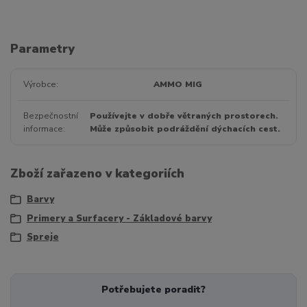
Parametry
Výrobce
AMMO MIG
Bezpečnostní
Používejte v dobře větraných prostorech.
informace
Může způsobit podráždění dýchacích cest.
Zboží zařazeno v kategoriích
Barvy
Primery a Surfacery - Základové barvy
Spreje
Potřebujete poradit?