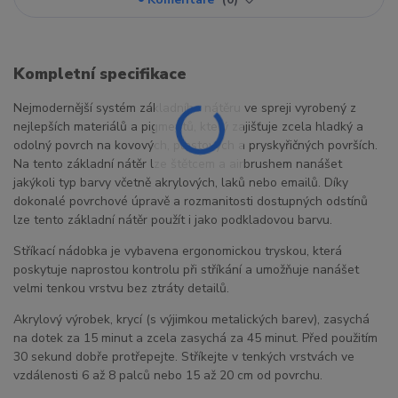
Kompletní specifikace
Nejmodernější systém základního nátěru ve spreji vyrobený z
nejlepších materiálů a pigmentů, který zajišťuje zcela hladký a
odolný povrch na kovových, plastových a pryskyřičných površích.
Na tento základní nátěr lze štětcem a airbrushem nanášet
jakýkoli typ barvy včetně akrylových, laků nebo emailů. Díky
dokonalé povrchové úpravě a rozmanitosti dostupných odstínů
lze tento základní nátěr použít i jako podkladovou barvu.
Stříkací nádobka je vybavena ergonomickou tryskou, která
poskytuje naprostou kontrolu při stříkání a umožňuje nanášet
velmi tenkou vrstvu bez ztráty detailů.
Akrylový výrobek, krycí (s výjimkou metalických barev), zasychá
na dotek za 15 minut a zcela zasychá za 45 minut. Před použitím
30 sekund dobře protřepejte. Stříkejte v tenkých vrstvách ve
vzdálenosti 6 až 8 palců nebo 15 až 20 cm od povrchu.