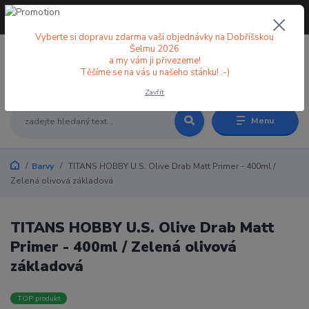
+420 773 998 582
CZK
(Po-Pá, 8-18 hod.)
Vyberte si dopravu zdarma vaší objednávky na Dobříšskou
Šelmu 2026
a my vám ji přivezeme!
0
0 Kč
Těšíme se na vás u našeho stánku! :-)
Zavřít
Menu
Barvy
TITANS HOBBY U.S. Olive Drab Matt Primer - 400ml /
Zelená olivová základová
TITANS HOBBY U.S. Olive Drab Matt
Primer - 400ml / Zelená olivová
základová
TOP produkt