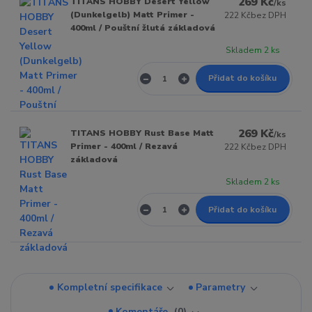
269 Kč
TITANS HOBBY Desert Yellow
/
ks
(Dunkelgelb) Matt Primer -
222 Kč
bez DPH
400ml / Pouštní žlutá základová
Skladem 2 ks
Přidat do košíku
269 Kč
TITANS HOBBY Rust Base Matt
/
ks
Primer - 400ml / Rezavá
222 Kč
bez DPH
základová
Skladem 2 ks
Přidat do košíku
Kompletní specifikace
Parametry
Komentáře
0