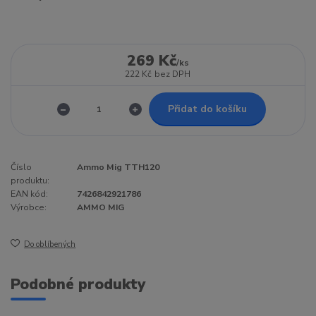
269 Kč
/
ks
222 Kč
bez DPH
Přidat do košíku
Číslo
Ammo Mig TTH120
produktu:
EAN kód:
7426842921786
Výrobce:
AMMO MIG
Do oblíbených
Podobné produkty