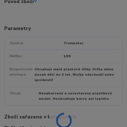
Původ zboží
Parametry
Výrobce
Trumpeter
Měřítko
1/35
Bezpečnostní
Obsahuje malé plastové dílky. Držte mimo
informace
dosah dětí do 3 let. Riziko vdechnutí nebo
spolknutí!
Obsah
Nenabarvený a nesestavený plastikový
model. Neobsahuje barvy ani lepidlo.
Zboží zařazeno v kategoriích