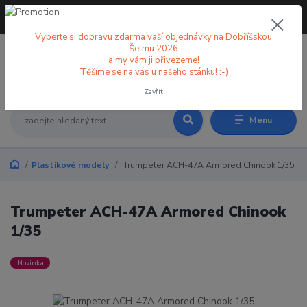
+420 773 998 582
CZK
(Po-Pá, 8-18 hod.)
Vyberte si dopravu zdarma vaší objednávky na Dobříšskou
Šelmu 2026
a my vám ji přivezeme!
0
0 Kč
Těšíme se na vás u našeho stánku! :-)
Zavřít
Menu
Plastikové modely
Trumpeter ACH-47A Armored Chinook 1/35
Trumpeter ACH-47A Armored Chinook
1/35
Novinka