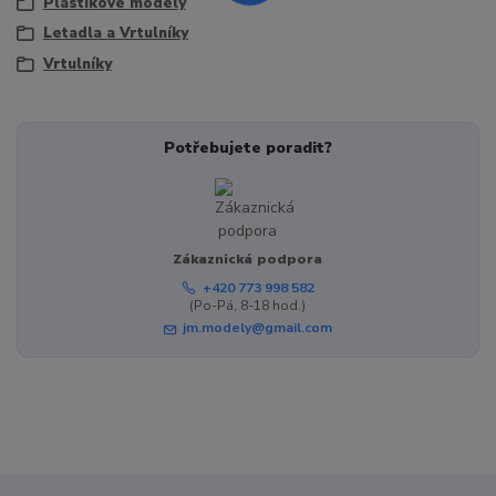
Plastikové modely
Letadla a Vrtulníky
Vrtulníky
Potřebujete poradit?
Zákaznická podpora
+420 773 998 582
(Po-Pá, 8-18 hod.)
jm.modely@gmail.com