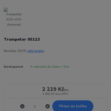
Trumpeter 05113
Novinka 2025!
celý popis
Dostupnost
K odeslání do týdne > 5 ks
2 229 Kč
/
ks
1 842 Kč
bez DPH
Přidat do košíku