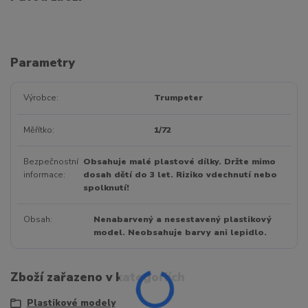
Parametry
Výrobce
Trumpeter
Měřítko
1/72
Bezpečnostní
Obsahuje malé plastové dílky. Držte mimo
informace
dosah dětí do 3 let. Riziko vdechnutí nebo
spolknutí!
Obsah
Nenabarvený a nesestavený plastikový
model. Neobsahuje barvy ani lepidlo.
Zboží zařazeno v kategoriích
Plastikové modely