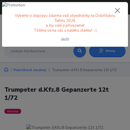
+420 773 998 582
CZK
(Po-Pá, 8-18 hod.)
Vyberte si dopravu zdarma vaší objednávky na Dobříšskou
Šelmu 2026
a my vám ji přivezeme!
0
0 Kč
Těšíme se na vás u našeho stánku! :-)
Zavřít
Menu
Plastikové modely
Trumpeter d.Kfz.8 Gepanzerte 12t 1/72
Trumpeter d.Kfz.8 Gepanzerte 12t
1/72
Novinka