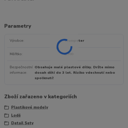
Parametry
Výrobce
Trumpeter
Měřítko
1/700
Bezpečnostní
Obsahuje malé plastové dílky. Držte mimo
informace
dosah dětí do 3 let. Riziko vdechnutí nebo
spolknutí!
Zboží zařazeno v kategoriích
Plastikové modely
Lodě
Detail Sety