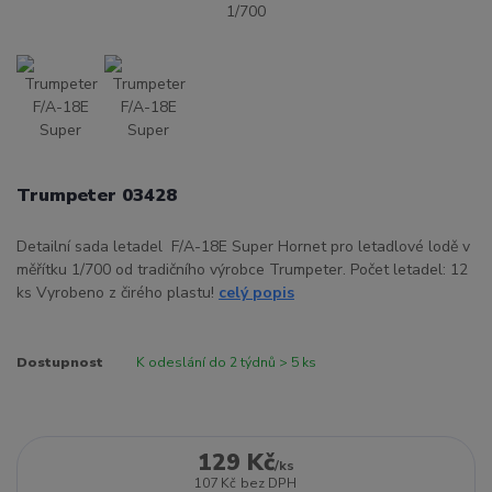
Trumpeter 03428
Detailní sada letadel F/A-18E Super Hornet pro letadlové lodě v
měřítku 1/700 od tradičního výrobce Trumpeter. Počet letadel: 12
ks Vyrobeno z čirého plastu!
celý popis
Dostupnost
K odeslání do 2 týdnů > 5 ks
129 Kč
/
ks
107 Kč
bez DPH