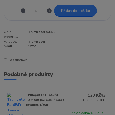
Přidat do košíku
Číslo
Trumpeter 03428
produktu:
Výrobce:
Trumpeter
Měřítko:
1/700
Do oblíbených
Podobné produkty
129 Kč
Trumpeter F-14B/D
/
ks
Tomcat (12 pcs) / Sada
107 Kč
bez DPH
letadel 1/700
Na objednávku > 5 ks