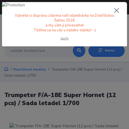
+420 773 998 582
CZK
(Po-Pá, 8-18 hod.)
Vyberte si dopravu zdarma vaší objednávky na Dobříšskou
Šelmu 2026
a my vám ji přivezeme!
0
0 Kč
Těšíme se na vás u našeho stánku! :-)
Zavřít
Menu
Plastikové modely
Trumpeter F/A-18E Super Hornet (12 pcs) /
Sada letadel 1/700
Trumpeter F/A-18E Super Hornet (12
pcs) / Sada letadel 1/700