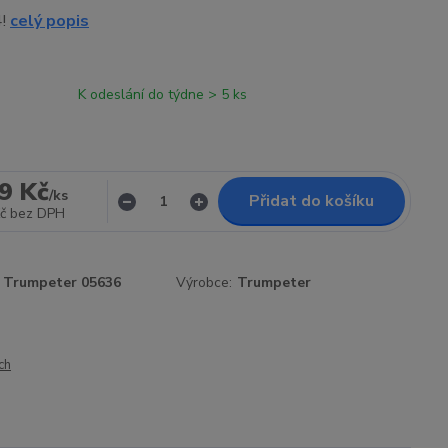
4!
celý popis
K odeslání do týdne > 5 ks
9 Kč
/
ks
Přidat do košíku
č
bez DPH
Trumpeter 05636
Výrobce:
Trumpeter
ch