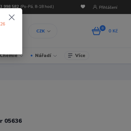
3 998 582
(Po-Pá, 8-18 hod.)
Přihlášení
026
0
0 Kč
CZK
Více
Chemie
Nářadí
r 05636