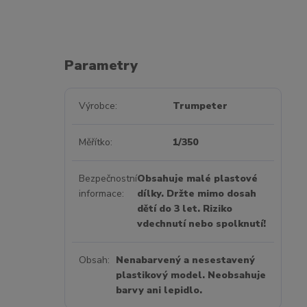
Parametry
Výrobce
Trumpeter
Měřítko
1/350
Bezpečnostní
Obsahuje malé plastové
informace
dílky. Držte mimo dosah
dětí do 3 let. Riziko
vdechnutí nebo spolknutí!
Obsah
Nenabarvený a nesestavený
plastikový model. Neobsahuje
barvy ani lepidlo.