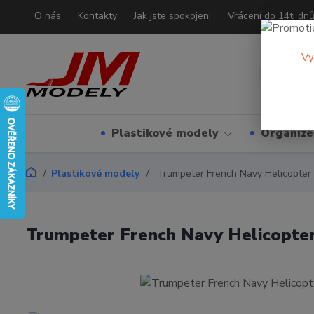
O nás
Kontakty
Jak jste spokojeni
Vrácení do 14ti dn
Vy
Plastikové modely
Organizé
Plastikové modely
Trumpeter French Navy Helicopter 
Trumpeter French Navy Helicopter 