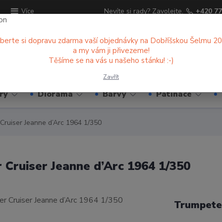
ů
Nevíte si rady? Zavolejte.
+420 77
Více
berte si dopravu zdarma vaší objednávky na Dobříšskou Šelmu 2
a my vám ji přivezeme!
Hledat
Těšíme se na vás u našeho stánku! :-)
Zavřít
ry
Diorama
Barvy
Patinace
Cruiser Jeanne d’Arc 1964 1/350
Cruiser Jeanne d’Arc 1964 1/350
Trumpete