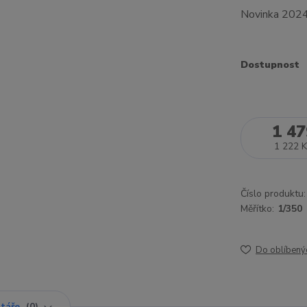
Novinka 202
Dostupnost
1 47
1 222 K
Číslo produktu:
Měřítko:
1/350
Do oblíbený
táře
0