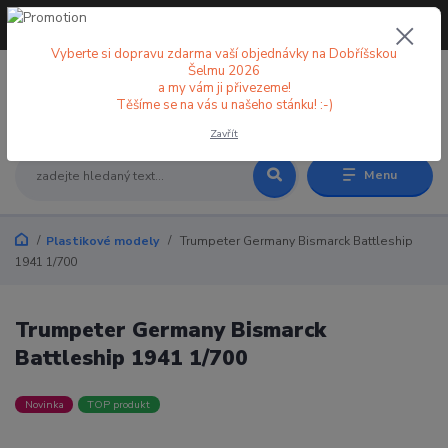
+420 773 998 582
CZK
(Po-Pá, 8-18 hod.)
Vyberte si dopravu zdarma vaší objednávky na Dobříšskou
Šelmu 2026
a my vám ji přivezeme!
0
0 Kč
Těšíme se na vás u našeho stánku! :-)
Zavřít
Menu
Plastikové modely
Trumpeter Germany Bismarck Battleship
1941 1/700
Trumpeter Germany Bismarck
Battleship 1941 1/700
Novinka
TOP produkt