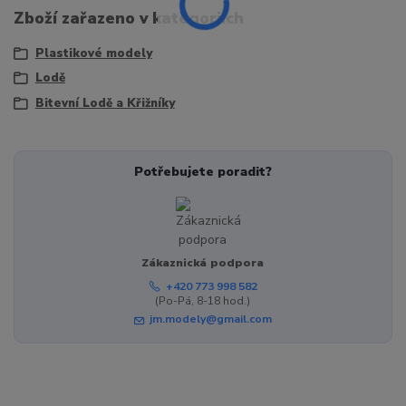
Zboží zařazeno v kategoriích
Plastikové modely
Lodě
Bitevní Lodě a Křižníky
Potřebujete poradit?
Zákaznická podpora
+420 773 998 582
(Po-Pá, 8-18 hod.)
jm.modely@gmail.com