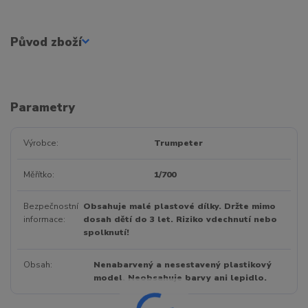
Původ zboží
Parametry
Výrobce
Trumpeter
Měřítko
1/700
Bezpečnostní
Obsahuje malé plastové dílky. Držte mimo
informace
dosah dětí do 3 let. Riziko vdechnutí nebo
spolknutí!
Obsah
Nenabarvený a nesestavený plastikový
model. Neobsahuje barvy ani lepidlo.