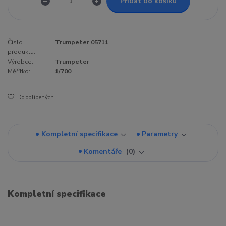
Přidat do košíku
Číslo
Trumpeter 05711
produktu:
Výrobce:
Trumpeter
Měřítko:
1/700
Do oblíbených
Kompletní specifikace
Parametry
Komentáře
0
Kompletní specifikace