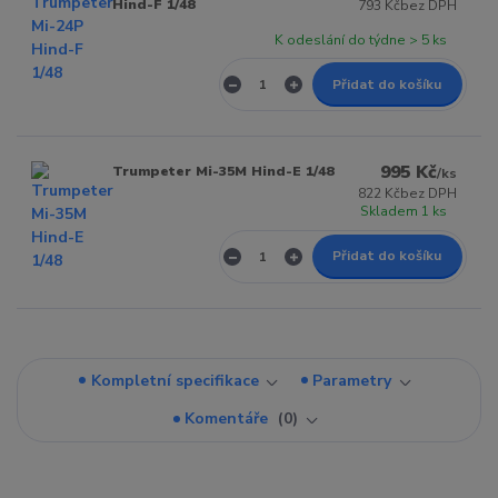
Hind-F 1/48
793 Kč
bez DPH
K odeslání do týdne > 5 ks
Přidat do košíku
995 Kč
Trumpeter Mi-35M Hind-E 1/48
/
ks
822 Kč
bez DPH
Skladem 1 ks
Přidat do košíku
Kompletní specifikace
Parametry
Komentáře
0