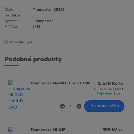
Číslo
Trumpeter 05828
produktu:
Výrobce:
Trumpeter
Měřítko:
1/48
Do oblíbených
Podobné produkty
1 579 Kč
Trumpeter Mi-24D Hind-D 1/48
/
ks
1 305 Kč
bez DPH
Skladem 1 ks
Přidat do košíku
959 Kč
Trumpeter Mi-24P
/
ks