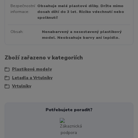
Bezpečnostní
Obsahuje malé plastové dílky. Držte mimo
informace
dosah dětí do 3 let. Riziko vdechnutí nebo
spolknutí!
Obsah
Nenabarvený a nesestavený plastikový
model. Neobsahuje barvy ani lepidlo.
Zboží zařazeno v kategoriích
Plastikové modely
Letadla a Vrtulníky
Vrtulníky
Potřebujete poradit?