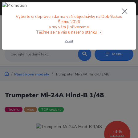
+420 773 998 582
CZK
(Po-Pá, 8-18 hod.)
Vyberte si dopravu zdarma vaší objednávky na Dobříšskou
Šelmu 2026
a my vám ji přivezeme!
0
0 Kč
Těšíme se na vás u našeho stánku! :-)
Zavřít
Menu
Plastikové modely
Trumpeter Mi-24A Hind-B 1/48
Trumpeter Mi-24A Hind-B 1/48
Novinka
Akce
TOP produkt
- 9 %
1 079 Kč