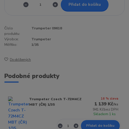
Přidat do košíku
Číslo
Trumpeter 09618
produktu:
Výrobce:
Trumpeter
Měřítko:
1/35
Do oblíbených
Podobné produkty
16 % sleva
Trumpeter Czech T-72M4CZ
1 139 Kč
/
ks
MBT (ČR) 1/35
941 Kč
bez DPH
Skladem 1 ks
Přidat do košíku