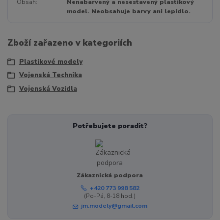
Obsah
Nenabarvený a nesestavený plastikový
model. Neobsahuje barvy ani lepidlo.
Zboží zařazeno v kategoriích
Plastikové modely
Vojenská Technika
Vojenská Vozidla
Potřebujete poradit?
Zákaznická podpora
+420 773 998 582
(Po-Pá, 8-18 hod.)
jm.modely@gmail.com