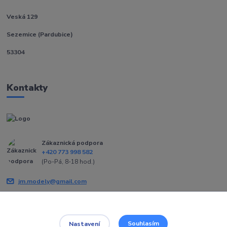
Veská 129
Sezemice (Pardubice)
53304
Kontakty
Zákaznická podpora
+420 773 998 582
(Po-Pá, 8-18 hod.)
jm.modely@gmail.com
Souhlasím
Nastavení