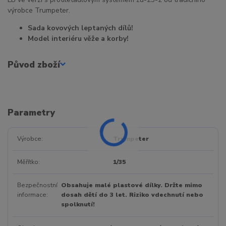
výrobce Trumpeter.
Sada kovových leptaných dílů!
Model interiéru věže a korby!
Původ zboží
Parametry
Výrobce
Trumpeter
Měřítko
1/35
Bezpečnostní
Obsahuje malé plastové dílky. Držte mimo
informace
dosah dětí do 3 let. Riziko vdechnutí nebo
spolknutí!