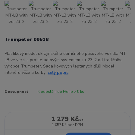
Trumpeter 09618
Plastikový model ukrajinského obrněného pásového vozidla MT-
LB ve verzi s protiletadlovým systémem zu-23-2 od tradičního
výrobce Trumpeter. Sada kovových leptaných dílů! Model
interiéru věže a korby!
celý popis
Dostupnost
K odeslání do týdne > 5 ks
1 279 Kč
/
ks
1 057 Kč
bez DPH