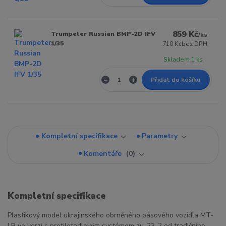
859 Kč
Trumpeter Russian BMP-2D IFV
/
ks
1/35
710 Kč
bez DPH
Skladem 1 ks
Přidat do košíku
Kompletní specifikace
Parametry
Komentáře
0
Kompletní specifikace
Plastikový model ukrajinského obrněného pásového vozidla MT-
LB ve verzi s protiletadlovým systémem zu-23-2 od tradičního