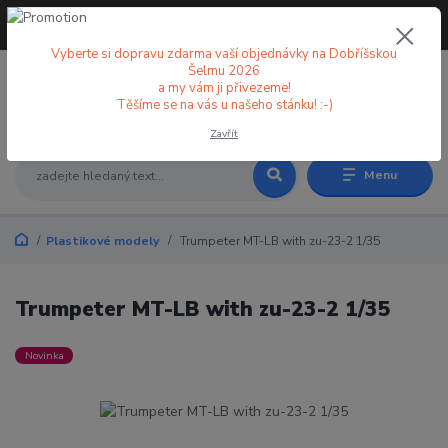
+420 773 998 582
CZK
(Po-Pá, 8-18 hod.)
Vyberte si dopravu zdarma vaší objednávky na Dobříšskou
Šelmu 2026
a my vám ji přivezeme!
0
0 Kč
Těšíme se na vás u našeho stánku! :-)
Zavřít
Menu
Plastikové modely
Trumpeter MT-LB with zu-23-2 1/35
Trumpeter MT-LB with zu-23-2 1/35
Novinka