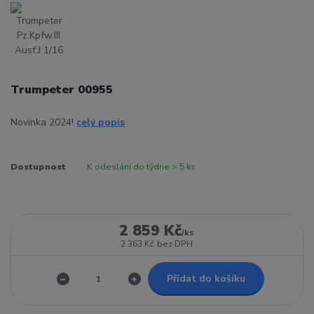
Trumpeter 00955
Novinka 2024!
celý popis
Dostupnost
K odeslání do týdne > 5 ks
2 859 Kč
/
ks
2 363 Kč
bez DPH
Přidat do košíku