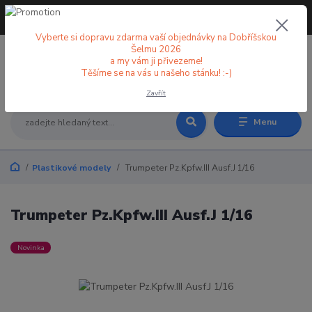
+420 773 998 582
CZK
(Po-Pá, 8-18 hod.)
Vyberte si dopravu zdarma vaší objednávky na Dobříšskou
Šelmu 2026
a my vám ji přivezeme!
0
0 Kč
Těšíme se na vás u našeho stánku! :-)
Zavřít
Menu
Plastikové modely
Trumpeter Pz.Kpfw.III Ausf.J 1/16
Trumpeter Pz.Kpfw.III Ausf.J 1/16
Novinka