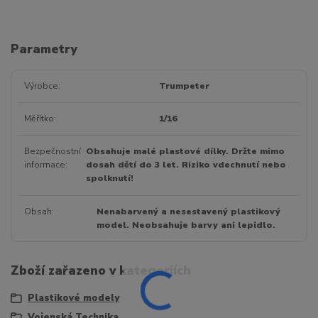
Parametry
Výrobce
Trumpeter
Měřítko
1/16
Bezpečnostní
Obsahuje malé plastové dílky. Držte mimo
informace
dosah dětí do 3 let. Riziko vdechnutí nebo
spolknutí!
Obsah
Nenabarvený a nesestavený plastikový
model. Neobsahuje barvy ani lepidlo.
Zboží zařazeno v kategoriích
Plastikové modely
Vojenská Technika