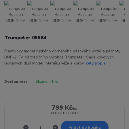
Trumpeter 05584
Plastikový model ruského obrněného pásového vozidla pěchoty
BMP-2 IFV od tradičního výrobce Trumpeter. Sada kovových
leptaných dílů! Model interiéru věže a korby!
celý popis
Dostupnost
Skladem 1 ks
799 Kč
/
ks
660 Kč
bez DPH
Přidat do košíku