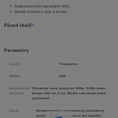
Sada kovových leptaných dílů!
Model interiéru věže a korby!
Původ zboží
Parametry
Výrobce
Trumpeter
Měřítko
1/35
Bezpečnostní
Obsahuje malé plastové dílky. Držte mimo
informace
dosah dětí do 3 let. Riziko vdechnutí nebo
spolknutí!
Obsah
Nenabarvený a nesestavený plastikový
model. Neobsahuje barvy ani lepidlo.