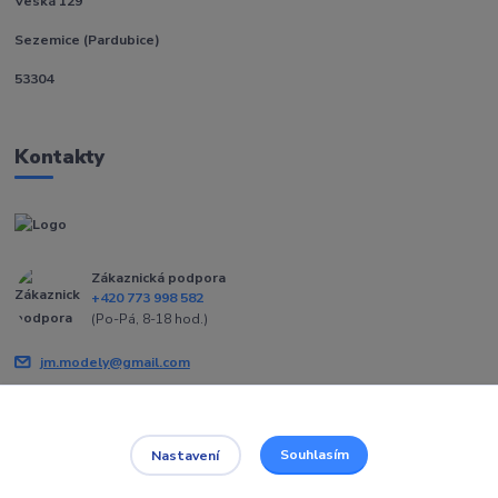
Veská 129
Sezemice (Pardubice)
53304
Kontakty
Zákaznická podpora
+420 773 998 582
(Po-Pá, 8-18 hod.)
jm.modely@gmail.com
Souhlasím
Nastavení