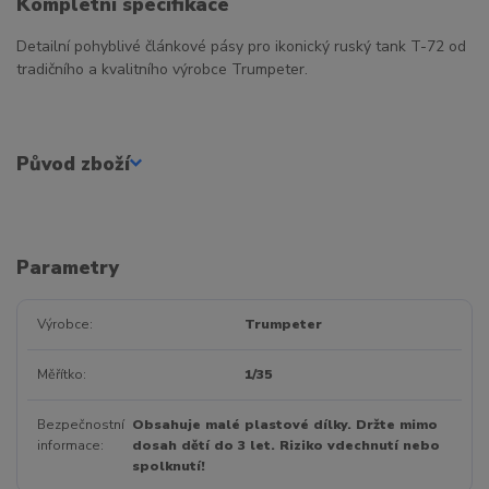
Kompletní specifikace
Detailní pohyblivé článkové pásy pro ikonický ruský tank T-72 od
tradičního a kvalitního výrobce Trumpeter.
Původ zboží
Parametry
Výrobce
Trumpeter
Měřítko
1/35
Bezpečnostní
Obsahuje malé plastové dílky. Držte mimo
informace
dosah dětí do 3 let. Riziko vdechnutí nebo
spolknutí!