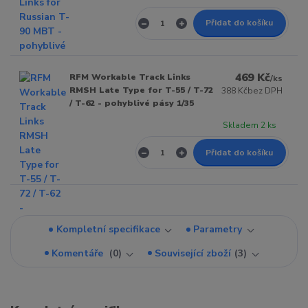
Přidat do košíku
469 Kč
RFM Workable Track Links
/
ks
RMSH Late Type for T-55 / T-72
388 Kč
bez DPH
/ T-62 - pohyblivé pásy 1/35
Skladem 2 ks
Přidat do košíku
Kompletní specifikace
Parametry
Komentáře
0
Související zboží
3