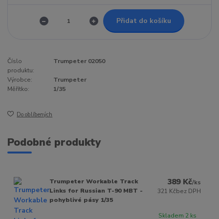
Přidat do košíku
Číslo
Trumpeter 02050
produktu:
Výrobce:
Trumpeter
Měřítko:
1/35
Do oblíbených
Podobné produkty
389 Kč
Trumpeter Workable Track
/
ks
Links for Russian T-90 MBT -
321 Kč
bez DPH
pohyblivé pásy 1/35
Skladem 2 ks