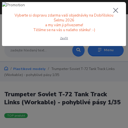
+420 773 998 582
CZK
(Po-Pá, 8-18 hod.)
Vyberte si dopravu zdarma vaší objednávky na Dobříšskou
Šelmu 2026
a my vám ji přivezeme!
0
0 Kč
Těšíme se na vás u našeho stánku! :-)
Zavřít
Menu
Plastikové modely
Trumpeter Soviet T-72 Tank Track Links
(Workable) - pohyblivé pásy 1/35
Trumpeter Soviet T-72 Tank Track
Links (Workable) - pohyblivé pásy 1/35
TOP produkt