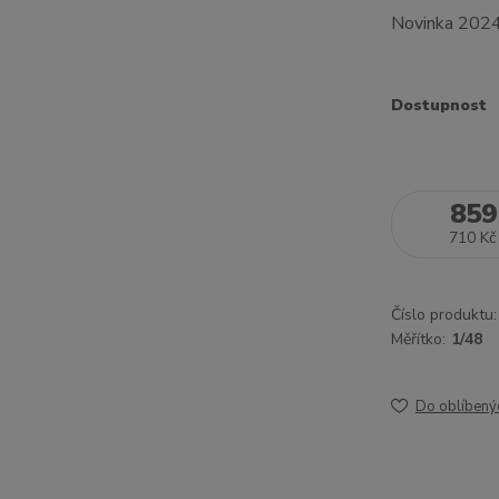
Novinka 202
Dostupnost
859
710 Kč
Číslo produktu:
Měřítko:
1/48
Do oblíbený