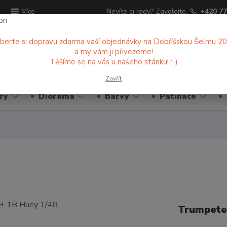
ů
Nevíte si rady? Zavolejte.
+420 77
Více
berte si dopravu zdarma vaší objednávky na Dobříšskou Šelmu 2
a my vám ji přivezeme!
Hledat
Těšíme se na vás u našeho stánku! :-)
Zavřít
ry
Diorama
Barvy
Patinace
Trumpete