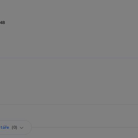
48
táře
0