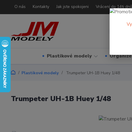
O nás
Kontakty
Jak jste spokojeni
Vrácení do 14ti dn
Vy
Plastikové modely
Organizé
Plastikové modely
Trumpeter UH-1B Huey 1/48
Trumpeter UH-1B Huey 1/48