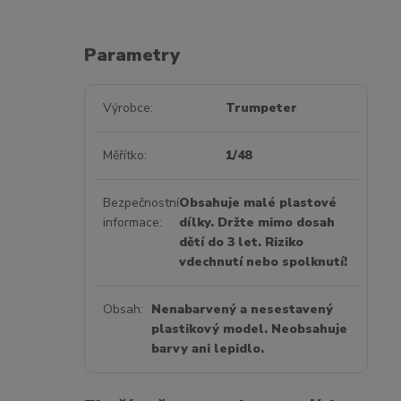
Parametry
Výrobce
Trumpeter
Měřítko
1/48
Bezpečnostní
Obsahuje malé plastové
informace
dílky. Držte mimo dosah
dětí do 3 let. Riziko
vdechnutí nebo spolknutí!
Obsah
Nenabarvený a nesestavený
plastikový model. Neobsahuje
barvy ani lepidlo.