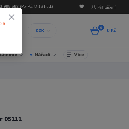
3 998 582
(Po-Pá, 8-18 hod.)
Přihlášení
026
0
0 Kč
CZK
Více
Chemie
Nářadí
r 05111