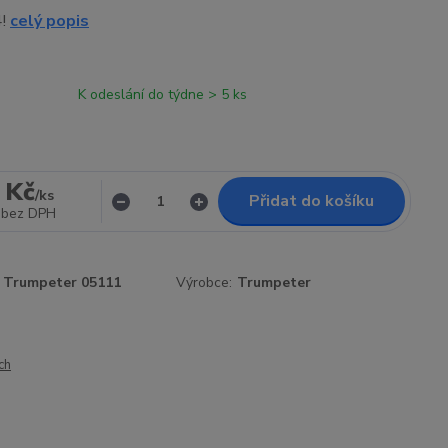
4!
celý popis
K odeslání do týdne > 5 ks
 Kč
/
ks
Přidat do košíku
bez DPH
Trumpeter 05111
Výrobce:
Trumpeter
ch