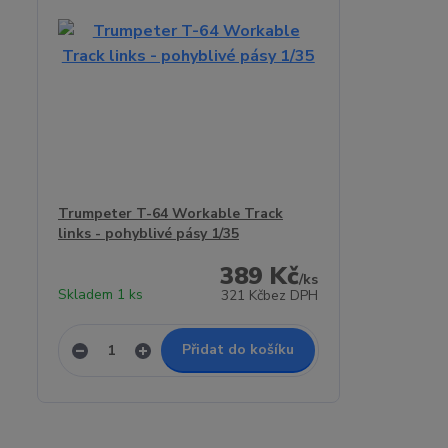
Trumpeter T-64 Workable Track
links - pohyblivé pásy 1/35
389 Kč
/
ks
Skladem 1 ks
321 Kč
bez DPH
Přidat do košíku