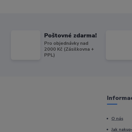
Poštovné zdarma!
Pro objednávky nad
2000 Kč (Zásilkovna +
PPL)
Informac
O nás
Jak nakup