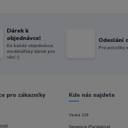
Dárek k
objednávce!
Odeslání 
Ke každé objednávce
Pro položky
modelářský dárek pro
vás! :)
e pro zákazníky
Kde nás najdete
Veská 129
ovat
Sezemice (Pardubice)