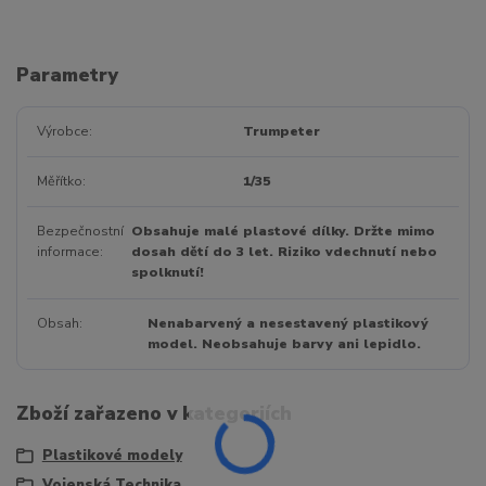
Parametry
Výrobce
Trumpeter
Měřítko
1/35
Bezpečnostní
Obsahuje malé plastové dílky. Držte mimo
informace
dosah dětí do 3 let. Riziko vdechnutí nebo
spolknutí!
Obsah
Nenabarvený a nesestavený plastikový
model. Neobsahuje barvy ani lepidlo.
Zboží zařazeno v kategoriích
Plastikové modely
Vojenská Technika