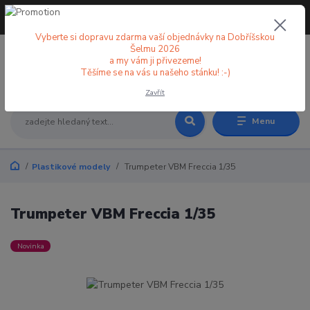
+420 773 998 582
CZK
(Po-Pá, 8-18 hod.)
Vyberte si dopravu zdarma vaší objednávky na Dobříšskou
Šelmu 2026
a my vám ji přivezeme!
0
0 Kč
Těšíme se na vás u našeho stánku! :-)
Zavřít
Menu
Plastikové modely
Trumpeter VBM Freccia 1/35
Trumpeter VBM Freccia 1/35
Novinka