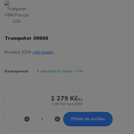
Trumpeter 09606
Novinka 2024!
celý popis
Dostupnost
K odeslání do týdne > 5 ks
1 279 Kč
/
ks
1 057 Kč
bez DPH
Přidat do košíku