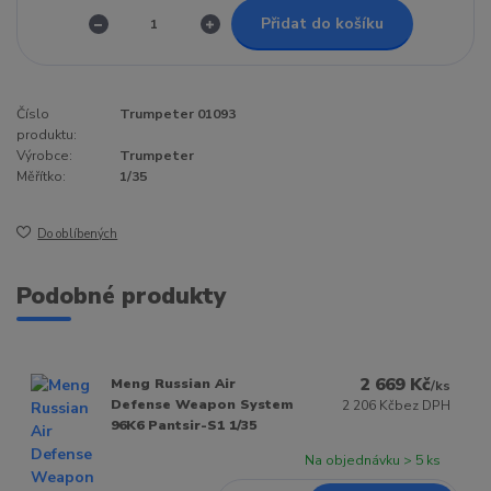
Přidat do košíku
Číslo
Trumpeter 01093
produktu:
Výrobce:
Trumpeter
Měřítko:
1/35
Do oblíbených
Podobné produkty
2 669 Kč
Meng Russian Air
/
ks
Defense Weapon System
2 206 Kč
bez DPH
96K6 Pantsir-S1 1/35
Na objednávku > 5 ks