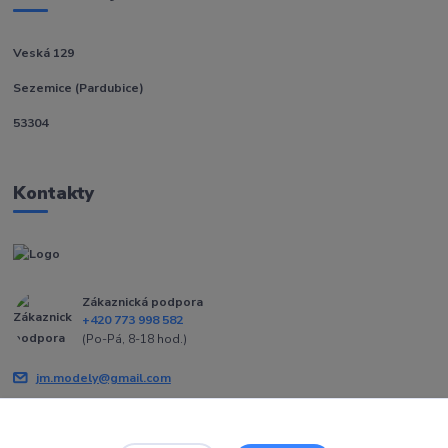
Veská 129
Sezemice (Pardubice)
53304
Kontakty
Zákaznická podpora
+420 773 998 582
(Po-Pá, 8-18 hod.)
jm.modely@gmail.com