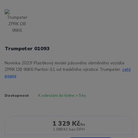
Trumpeter 01093
Novinka 2023! Plastikový model pásového obrněného vozidla
ZPRK DB 96K6 Pantsir-S1 od tradičního výrobce Trumpeter.
celý
popis
Dostupnost
K odeslání do týdne > 5 ks
1 329 Kč
/
ks
1 098 Kč
bez DPH