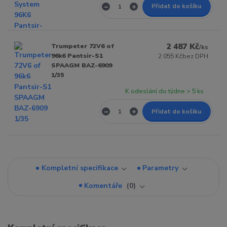
Přidat do košíku
2 487 Kč
Trumpeter 72V6 of
/
ks
96k6 Pantsir-S1
2 055 Kč
bez DPH
SPAAGM BAZ-6909
1/35
K odeslání do týdne > 5 ks
Přidat do košíku
Kompletní specifikace
Parametry
Komentáře
0