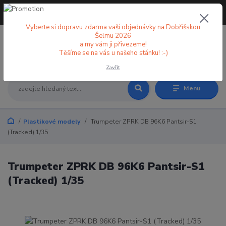
+420 773 998 582
CZK
(Po-Pá, 8-18 hod.)
Vyberte si dopravu zdarma vaší objednávky na Dobříšskou
Šelmu 2026
a my vám ji přivezeme!
0
0 Kč
Těšíme se na vás u našeho stánku! :-)
Zavřít
Menu
Plastikové modely
Trumpeter ZPRK DB 96K6 Pantsir-S1
(Tracked) 1/35
Trumpeter ZPRK DB 96K6 Pantsir-S1
(Tracked) 1/35