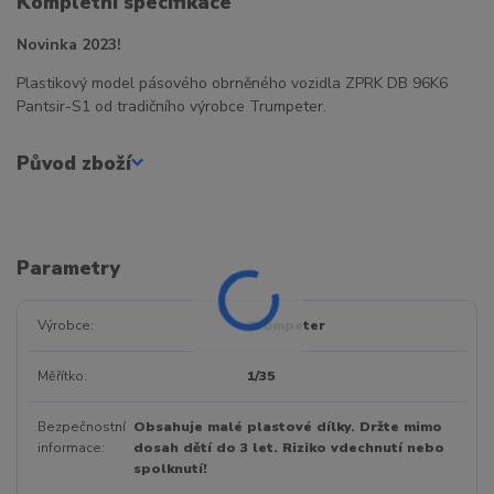
Kompletní specifikace
Novinka 2023!
Plastikový model pásového obrněného vozidla ZPRK DB 96K6
Pantsir-S1 od tradičního výrobce Trumpeter.
Původ zboží
Parametry
Výrobce
Trumpeter
Měřítko
1/35
Bezpečnostní
Obsahuje malé plastové dílky. Držte mimo
informace
dosah dětí do 3 let. Riziko vdechnutí nebo
spolknutí!