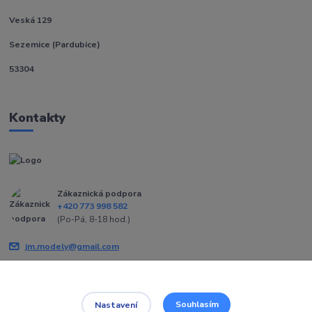
Veská 129
Sezemice (Pardubice)
53304
Kontakty
Zákaznická podpora
+420 773 998 582
(Po-Pá, 8-18 hod.)
jm.modely@gmail.com
Souhlasím
Nastavení