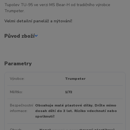
Tupolev TU-95 ve verzi MS Bear-H od tradičního výrobce
Trumpeter.
Velmi detailní paneláž a nýtování!
Původ zboží
Parametry
Výrobce
Trumpeter
Měřítko
1/72
Bezpečnostní
Obsahuje malé plastové dílky. Držte mimo
informace
dosah dětí do 3 let. Riziko vdechnutí nebo
spolknutí!
Obsah
Nenabarvený a nesestavený plastikový