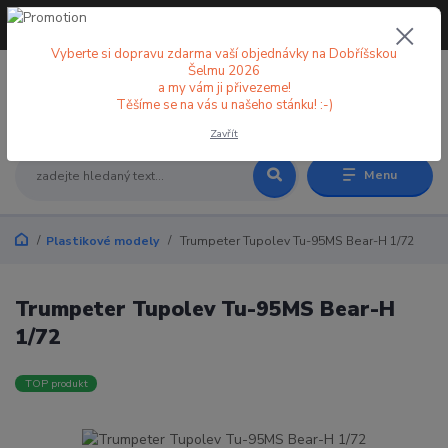
+420 773 998 582
CZK
(Po-Pá, 8-18 hod.)
Vyberte si dopravu zdarma vaší objednávky na Dobříšskou
Šelmu 2026
a my vám ji přivezeme!
0
0 Kč
Těšíme se na vás u našeho stánku! :-)
Zavřít
Menu
Plastikové modely
Trumpeter Tupolev Tu-95MS Bear-H 1/72
Trumpeter Tupolev Tu-95MS Bear-H
1/72
TOP produkt