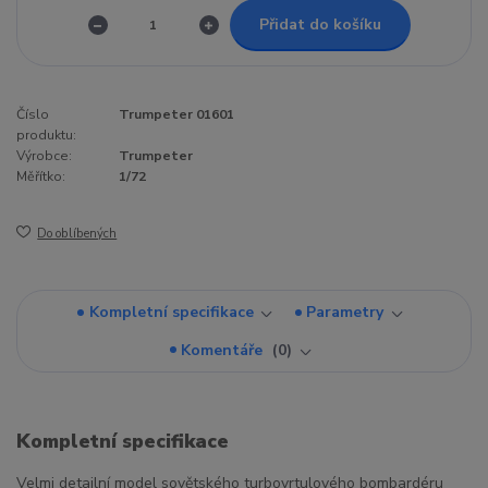
Přidat do košíku
Číslo
Trumpeter 01601
produktu:
Výrobce:
Trumpeter
Měřítko:
1/72
Do oblíbených
Kompletní specifikace
Parametry
Komentáře
0
Kompletní specifikace
Velmi detailní model sovětského turbovrtulového bombardéru