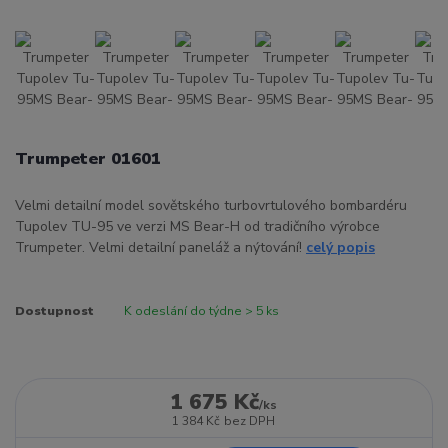
Trumpeter 01601
Velmi detailní model sovětského turbovrtulového bombardéru
Tupolev TU-95 ve verzi MS Bear-H od tradičního výrobce
Trumpeter. Velmi detailní paneláž a nýtování!
celý popis
Dostupnost
K odeslání do týdne > 5 ks
1 675 Kč
/
ks
1 384 Kč
bez DPH