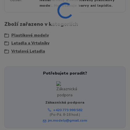
model. Neobsahuje barvy ani lepidlo.
Zboží zařazeno v kategoriích
Plastikové modely
Letadla a Vrtulníky
Vrtulová Letadla
Potřebujete poradit?
Zákaznická podpora
+420 773 998 582
(Po-Pá, 8-18 hod.)
jm.modely@gmail.com